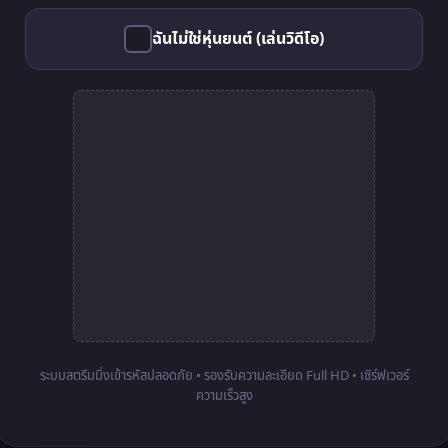
ฉันไม่ใช่หุ่นยนต์ (เล่นวิดีโอ)
ระบบสตรีมมิ่งเข้ารหัสปลอดภัย • รองรับความละเอียด Full HD • เซิร์ฟเวอร์
ความเร็วสูง