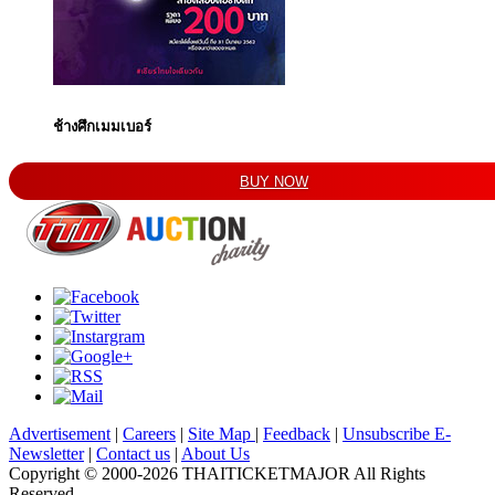
ช้างศึกเมมเบอร์
BUY NOW
Advertisement
|
Careers
|
Site Map
|
Feedback
|
Unsubscribe E-
Newsletter
|
Contact us
|
About Us
Copyright © 2000-2026 THAITICKETMAJOR All Rights
Reserved.