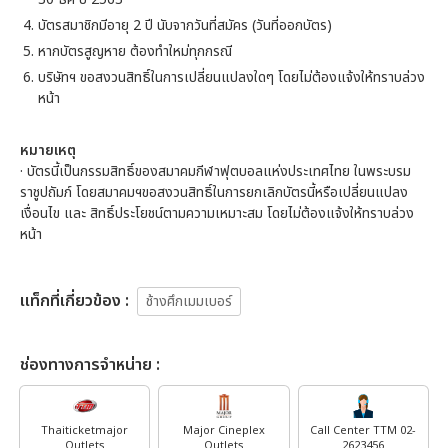
บัตรสมาชิกมีอายุ 2 ปี นับจากวันที่สมัคร (วันที่ออกบัตร)
หากบัตรสูญหาย ต้องทำใหม่ทุกกรณี
บริษัทฯ ขอสงวนสิทธิ์ในการเปลี่ยนแปลงใดๆ โดยไม่ต้องแจ้งให้ทราบล่วง
หน้า
หมายเหตุ
· บัตรนี้เป็นกรรมสิทธิ์ของสมาคมกีฬาฟุตบอลแห่งประเทศไทย ในพระบรม
ราชูปถัมภ์ โดยสมาคมฯขอสงวนสิทธิ์ในการยกเลิกบัตรนี้หรือเปลี่ยนแปลง
เงื่อนไข และ สิทธิ์ประโยชน์ตามความเหมาะสม โดยไม่ต้องแจ้งให้ทราบล่วง
หน้า
เเท็กที่เกี่ยวข้อง :
ช้างศึกเมมเบอร์
ช่องทางการจำหน่าย :
Thaiticketmajor
Major Cineplex
Call Center TTM 02-
Outlets
Outlets
2623456