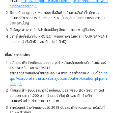
จำหน่าย
https://corporate.thaiticketmajor.com/outlet-locatio
n.php#heading-1
พิเศษ Changsuek Member ซื้อสินค้าในร้านขายสินค้าที่ระลึกของ
สโมสรที่ร่วมรายการ รับส่วนลด 5 % (ขึ้นอยู่กับสโมสรที่ร่วมรายการ ใน
ช่วงเวลานั้นๆ)
รับข้อมูล ข่าวสาร สิทธิประโยชน์อื่นๆ อีกมากมายเฉพาะผู้ถือบัตร
มีสิทธิ์ สั่งซื้อสิ้นค้าใน PROJECT พิเศษต่างๆ ในแต่ละ TOURNAMENT
ก่อนใคร (จำกัดสิทธิ์ 1 สมาชิก ต่อ 1 สิทธิ์)
เงื่อนไขการสมัคร
สมัครสมาชิก ช้างศึกเมมเบอร์ ณ จุดจำหน่ายหลักของไทยทิคเก็ตเมเจอร์
14 สาขาหลัก เเละ WEBSITE
สามารถตรวจสอบจุดจำหน่ายหลัก 14 สาขา เวลาทำการเปิด – ปิดได้ที่
ht
tps://corporate.thaiticketmajor.com/outlet-location.php#he
ading-1
ค่าสมัคร สำหรับบัตรสมาชิกช้างศึกเมมเบอร์ พร้อม Box Set limited
edition ราคา 1,200 บาท (จำนวนจำกัด) บัตรสมาชิก ช้างศึก
เมมเบอร์ อย่างเดียว ราคา 150 บาท
สำหรับลูกค้าช้างศึกเมมเบอร์ปี 2018 บัตรสมาชิกจะหมดอายุภายในวันที่
30 ธค ปี 2563