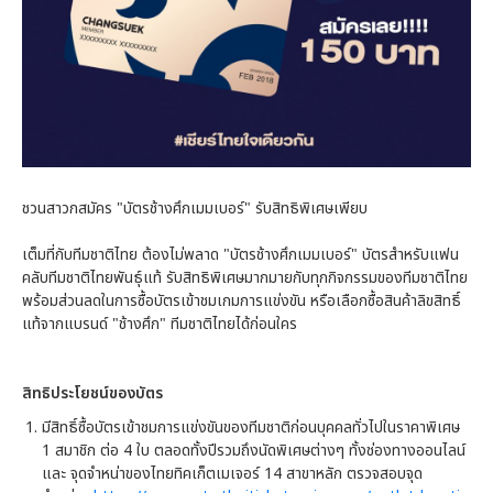
ชวนสาวกสมัคร "บัตรช้างศึกเมมเบอร์" รับสิทธิพิเศษเพียบ
เต็มที่กับทีมชาติไทย ต้องไม่พลาด "บัตรช้างศึกเมมเบอร์" บัตรสำหรับแฟน
คลับทีมชาติไทยพันธุ์แท้ รับสิทธิพิเศษมากมายกับทุกกิจกรรมของทีมชาติไทย
พร้อมส่วนลดในการซื้อบัตรเข้าชมเกมการแข่งขัน หรือเลือกซื้อสินค้าลิขสิทธิ์
แท้จากแบรนด์ "ช้างศึก" ทีมชาติไทยได้ก่อนใคร
สิทธิประโยชน์ของบัตร
มีสิทธิ์ซื้อบัตรเข้าชมการแข่งขันของทีมชาติก่อนบุคคลทั่วไปในราคาพิเศษ
1 สมาชิก ต่อ 4 ใบ ตลอดทั้งปีรวมถึงนัดพิเศษต่างๆ ทั้งช่องทางออนไลน์
และ จุดจำหน่าของไทยทิคเก็ตเมเจอร์ 14 สาขาหลัก ตรวจสอบจุด