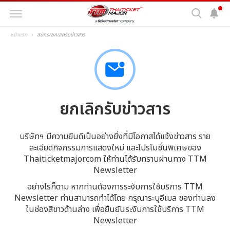
หน้าแรก
สมัคร/ยกเลิกรับข่าวสาร
ยกเลิกรับข่าวสาร
บริษัทฯ มีความยินดีเป็นอย่างยิ่งที่มีโอกาสได้แจ้งข่าวสาร ราย
ละเอียดกิจกรรมการแสดงใหม่ และโปรโมชั่นพิเศษของ
Thaiticketmajor.com ให้ท่านได้รับทราบผ่านทาง TTM
Newsletter
อย่างไรก็ตาม หากท่านต้องการระงับการใช้บริการ TTM
Newsletter ท่านสามารถทำได้โดย กรุณาระบุอีเมล ของท่านลง
ในช่องสีขาวด้านล่าง เพื่อยืนยันระงับการใช้บริการ TTM
Newsletter