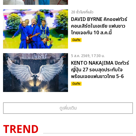
20 ชั่วโมงที่แล้ว
DAVID BYRNE คิกออฟทัวร์
คอนเสิร์ตในเอเชีย แฟนชาว
ไทยเจอกัน 10 ส.ค.นี้
บันเทิง
5 ส.ค. 2569, 17:30 น.
KENTO NAKAJIMA ปิดทัวร์
ญี่ปุ่น 27 รอบสุดประทับใจ
พร้อมเจอแฟนชาวไทย 5-6
ก.ย. นี้
บันเทิง
ดูเพิ่มเติม
TREND