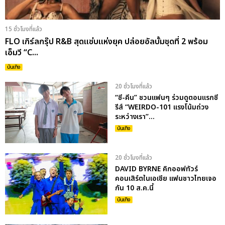
15 ชั่วโมงที่แล้ว
FLO เกิร์ลกรุ๊ป R&B สุดแซ่บแห่งยุค ปล่อยอัลบั้มชุดที่ 2 พร้อม
เอ็มวี “C...
บันเทิง
20 ชั่วโมงที่แล้ว
“ซี-คีน” ชวนแฟนๆ ร่วมดูตอนแรกซี
รีส์ “WEIRDO-101 แรงโน้มถ่วง
ระหว่างเรา”...
บันเทิง
20 ชั่วโมงที่แล้ว
DAVID BYRNE คิกออฟทัวร์
คอนเสิร์ตในเอเชีย แฟนชาวไทยเจอ
กัน 10 ส.ค.นี้
บันเทิง