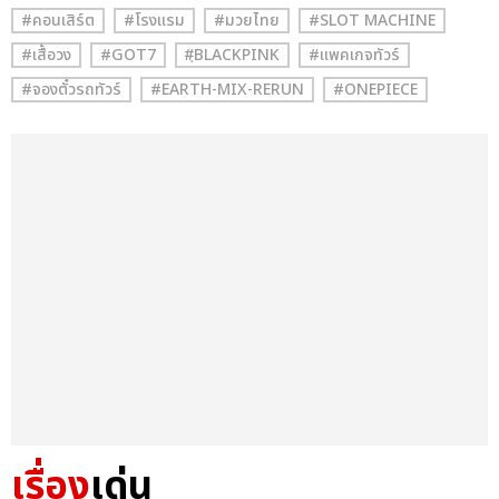
#คอนเสิร์ต
#โรงแรม
#มวยไทย
#SLOT MACHINE
#เสื้อวง
#GOT7
#ฺBLACKPINK
#แพคเกจทัวร์
#จองตั๋วรถทัวร์
#EARTH-MIX-RERUN
#ONEPIECE
เรื่อง
เด่น