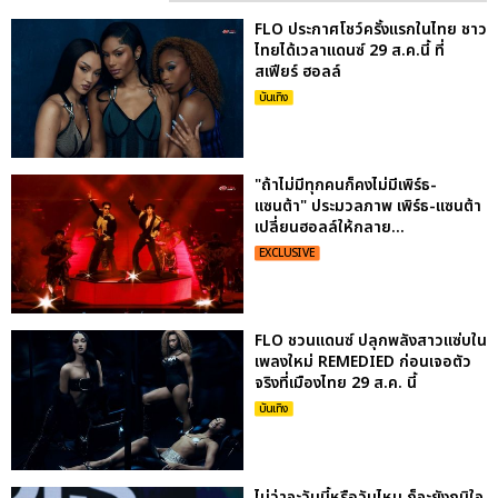
FLO ประกาศโชว์ครั้งแรกในไทย ชาว
ไทยได้เวลาแดนซ์ 29 ส.ค.นี้ ที่
สเฟียร์ ฮอลล์
บันเทิง
"ถ้าไม่มีทุกคนก็คงไม่มีเพิร์ธ-
แซนต้า" ประมวลภาพ เพิร์ธ-แซนต้า
เปลี่ยนฮอลล์ให้กลาย...
EXCLUSIVE
FLO ชวนแดนซ์ ปลุกพลังสาวแซ่บใน
เพลงใหม่ REMEDIED ก่อนเจอตัว
จริงที่เมืองไทย 29 ส.ค. นี้
บันเทิง
ไม่ว่าจะวันนี้หรือวันไหน ก็จะยังภูมิใจ