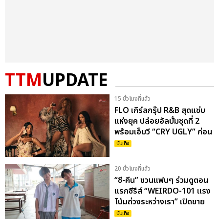
TTM
UPDATE
15 ชั่วโมงที่แล้ว
FLO เกิร์ลกรุ๊ป R&B สุดแซ่บ
แห่งยุค ปล่อยอัลบั้มชุดที่ 2
พร้อมเอ็มวี “CRY UGLY” ก่อน
เจอแฟนไทย 29 ส.ค.นี้
บันเทิง
20 ชั่วโมงที่แล้ว
“ซี-คีน” ชวนแฟนๆ ร่วมดูตอน
แรกซีรีส์ “WEIRDO-101 แรง
โน้มถ่วงระหว่างเรา” เปิดขาย
บัตรพรุ่งนี้ 8 ส.ค.
บันเทิง