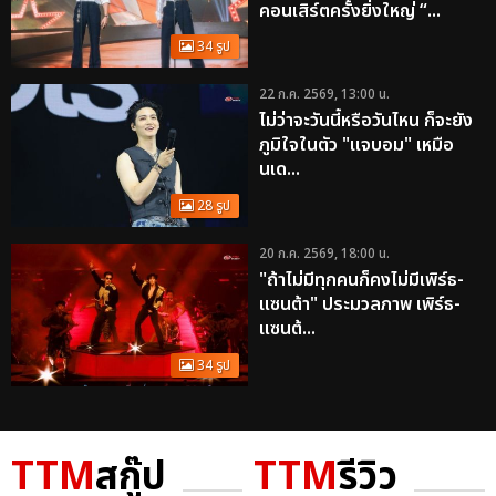
คอนเสิร์ตครั้งยิ่งใหญ่ “...
34 รูป
22 ก.ค. 2569, 13:00 น.
ไม่ว่าจะวันนี้หรือวันไหน ก็จะยัง
ภูมิใจในตัว "แจบอม" เหมือ
นเด...
28 รูป
20 ก.ค. 2569, 18:00 น.
"ถ้าไม่มีทุกคนก็คงไม่มีเพิร์ธ-
แซนต้า" ประมวลภาพ เพิร์ธ-
แซนต้...
34 รูป
TTM
สกู๊ป
TTM
รีวิว