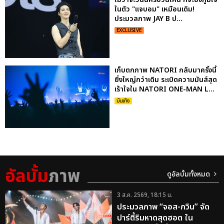
ในตัว "แจบอม" เหมือนเดิม!
ประมวลภาพ JAY B ป...
EXCLUSIVE
เก็บตกภาพ NATORI กลับมาครั้งนี้
ยิ่งใหญ่กว่าเดิม ระเบิดความมันส์สุด
เร้าใจใน NATORI ONE-MAN L...
บันเทิง
อัลบั้ม
ภาพ
ดูอัลบั้มทั้งหมด
3 ส.ค. 2569, 18:15 น.
ประมวลภาพ “จอส-กวิน” จัด
ปาร์ตี้ริมหาดสุดฮอต ใน