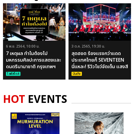
6 พ.ย. 2564, 10:00 น.
3 ต.ค. 2565, 19:30 น.
7 เหตุผล ทำไมต้องไป
สุดฮอต ร้องแรงกว่าแดด
มหกรรมศิลปะการแสดงและ
ประเทศไทยก็ SEVENTEEN
ดนตรีนานาชาติ กรุงเทพฯ
นี่แหละ! รีวิวโชว์จัดเต็ม แสงสี
ครั้งที่ 23
เสียงอลังการ กะรัตเอเนอร์จี้
ไลฟ์สไตล์
บันเทิง
ล้นกับคอนเสิร์ต
#BETHESUNINBKK
HOT
EVENTS