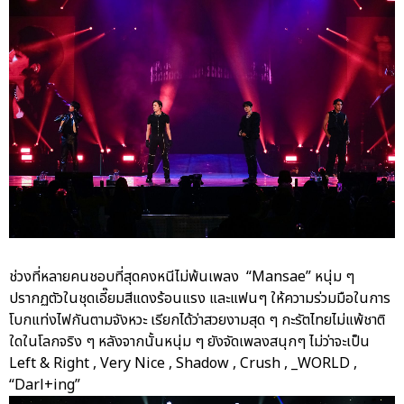
ช่วงที่หลายคนชอบที่สุดคงหนีไม่พ้นเพลง “Mansae” หนุ่ม ๆ
ปรากฏตัวในชุดเอี๊ยมสีแดงร้อนแรง และแฟนๆ ให้ความร่วมมือในการ
โบกแท่งไฟกันตามจังหวะ เรียกได้ว่าสวยงามสุด ๆ กะรัตไทยไม่แพ้ชาติ
ใดในโลกจริง ๆ หลังจากนั้นหนุ่ม ๆ ยังจัดเพลงสนุกๆ ไม่ว่าจะเป็น
Left & Right , Very Nice , Shadow , Crush , _WORLD ,
“Darl+ing”