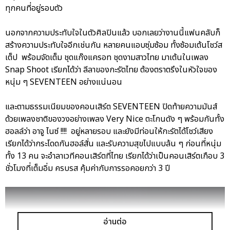
ทุกคนที่อยู่รอบตัว
นอกจากความประทับใจในตัวศิลปินแล้ว บอกเลยว่างานนี้แฟนคลับก็
สร้างความประทับใจอีกเช่นกัน หลายคนแอบซุ่มซ้อม ทั้งซ้อมเต้นโชว์ส
เต็ป พร้อมจัดเต็ม ชุดแก๊งแครอท ชุดงามสาวไทย มาเต้นในเพลง
Snap Shoot เรียกได้ว่า ลีลาของกะรัตไทย ต้องตราตรึงในหัวใจของ
หนุ่ม ๆ SEVENTEEN อย่างแน่นอน
และตามธรรมเนียมของคอนเสิร์ต SEVENTEEN ปิดท้ายความมันส์
ด้วยเพลงชาติของวงอย่างเพลง Very Nice ตะโกนดัง ๆ พร้อมกันทั้ง
ฮอลล์ว่า อาจู ไนซ์ !!!! อยู่หลายรอบ และยังมีท่อนให้กะรัตได้โชว์เสียง
เรียกได้ว่ากระโดดกันฮอล์สั่น และรับความสุขไปแบบล้น ๆ ก่อนที่หนุ่ม
ทั้ง 13 คน จะอำลาเวทีคอนเสิร์ตที่ไทย เรียกได้ว่าเป็นคอนเสิร์ตเกือบ 3
ชั่วโมงที่เต็มอิ่ม ครบรส คุ้มค่ากับการรอคอยกว่า 3 ปี
อ่านต่อ