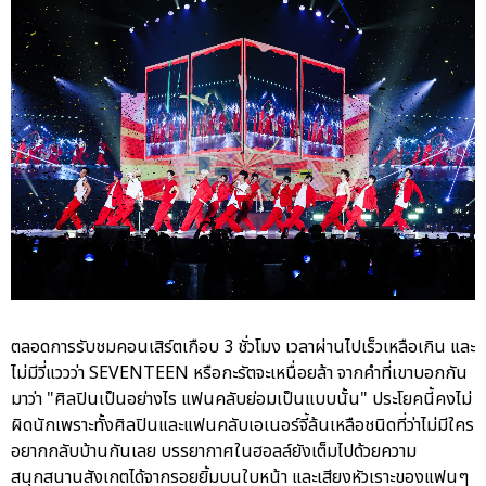
ตลอดการรับชมคอนเสิร์ตเกือบ 3 ชั่วโมง เวลาผ่านไปเร็วเหลือเกิน และ
ไม่มีวี่แววว่า SEVENTEEN หรือกะรัตจะเหนื่อยล้า จากคำที่เขาบอกกัน
มาว่า "ศิลปินเป็นอย่างไร แฟนคลับย่อมเป็นแบบนั้น" ประโยคนี้คงไม่
ผิดนักเพราะทั้งศิลปินและแฟนคลับเอเนอร์จี้ล้นเหลือชนิดที่ว่าไม่มีใคร
อยากกลับบ้านกันเลย บรรยากาศในฮอลล์ยังเต็มไปด้วยความ
สนุกสนานสังเกตได้จากรอยยิ้มบนใบหน้า และเสียงหัวเราะของแฟนๆ