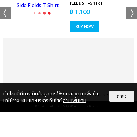
FIELDS T-SHIRT
฿
1,100
เครดิตภาพ : “PLEDIS Entertainment”
BUY NOW
เเท็กที่เกี่ยวข้อง :
SEVENTEEN
SEVENTEEN WORLD TOUR [BE THE SUN]
BETHESUNINBKK
เว็บไซต์นี้มีการเก็บข้อมูลการใช้งานของคุณเพื่อนำ
เกี่ยวกับเรา
ติดต่อลงโฆษณา
ติดต่อเรา
ตกลง
มาใช้วางแผนและบริหารเว็บไซต์
อ่านเพิ่มเติม
© 2026
THAITICKETMAJOR
All Rights Reserved.
แชร์ :
SHARE
TWEET
LINE
เรื่อง
แนะนำ