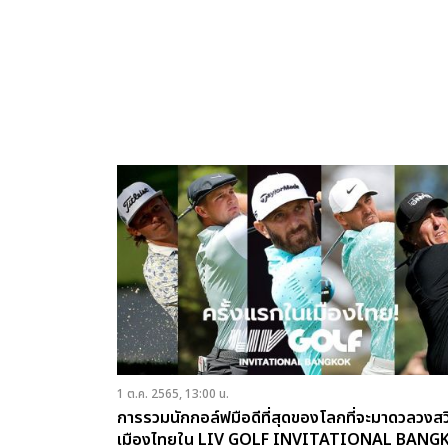
1 ต.ค. 2565, 13:00 น.
การรวมนักกอล์ฟมือดีที่สุดของโลกที่จะมาดวลวงสวิ
เมืองไทยใน LIV GOLF INVITATIONAL BANG