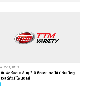
.ค. 2564, 18:59 น.
 คืนฟอร์มชนะ สินธุ 2-0 ศึกเอชเอสบีซี บีดับเบิ้ลยู
 เวิลด์ทัวร์ ไฟนอลส์
า