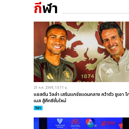
กี
ฬา
21 ก.ค. 2569, 13:11 น.
แอสตัน วิลล่า เสริมแกร่งแดนกลาง คว้าตัว ชูเอา โ
เมส สู้ศึกซีซั่นใหม่
กีฬา