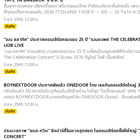
‘FATE’ IN BANGKOK’ 8 ส.ค. นี้
สิ้นสุดการรอคอย เสียงกรี๊ดของ พรีมาดอนน่าไทย กำลังจะดังกระหึ่มอีกครั้ง เพราะอี
ที่ทุกคนตั้งตารอคอยใน ‘2026 FTISLAND TOUR 0 — XIX — III ‘FaTe’ i
5 ส.ค. 2569, 12:28 น.
บันเทิง
“เบน ชลาทิศ” ประกาศคอนเสิร์ตครบรอบ 25 ปี “เบนจะเพศ THE CELEBRAT
UOB LIVE
“เบน ชลาทิศ” ชวนแฟนๆ มาฉลองครบรอบ 25 ปี เปลี่ยนปีเบญจเพสให้มีแต่ความสน
The Celebration Concert” 6 มีนาคม 2570 ที่ยูโอบี ไลฟ์ เอ็มสเฟียร์
5 ส.ค. 2569, 12:00 น.
บันเทิง
BOYNEXTDOOR ประกาศผังแล้ว ONEDOOR ไทย เจอกันคอนเสิร์ตใหญ่ 30 
กริ่งดังแล้ว! ได้เวลาเปิดประตูต้อนรับเด็กข้างบ้าน ในที่สุด “ไอมี่ไทยแลนด์” (iM
ดฮอต BOYNEXTDOOR มากดกริ่งบุกหัวใจ ONEDOOR (วันดอร์ - ชื่อแฟนคลั
4 ส.ค. 2569, 12:33 น.
บันเทิง
ประมวลภาพ “จอส-กวิน” จัดปาร์ตี้ริมหาดสุดฮอต ในคอนเสิร์ตครั้งยิ่งใ
CONCERT”