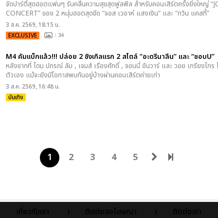
จัดปาร์ตี้สุดฮอตแฟนๆ รับคลื่นความสุขสุดฟูลฟิล สำหรับคอนเสิร์ตครั้งยิ่งใ
CONCERT” ของ 2 หนุ่มฮอตสุดขีด “จอส เวอาห์ แสงเงิน” และ “กวิน แคสกี้”
3 ส.ค. 2569, 18:15 น.
EXCLUSIVE
: 34
M4 คัมแบ็กแล้ว!!! ปล่อย 2 ซิงเกิลแรก 2 สไตล์ “อะดรีนาลีน” และ “ชอบU”
หลังจากที่ โดม ปกรณ์ ลัม , เจมส์ เรืองศักดิ์ , จอนนี่ อันวาร์ และ วอย เกรียง
ตัวเอง แม้จะยังมีโอกาสพบกันอยู่บ้างผ่านคอนเสิร์ตค่ายเก่า
3 ส.ค. 2569, 16:48 น.
บันเทิง
1
2
3
4
5
เกี่ยวกับเรา
ติดต่อลงโฆษณา
ติดต่อเรา