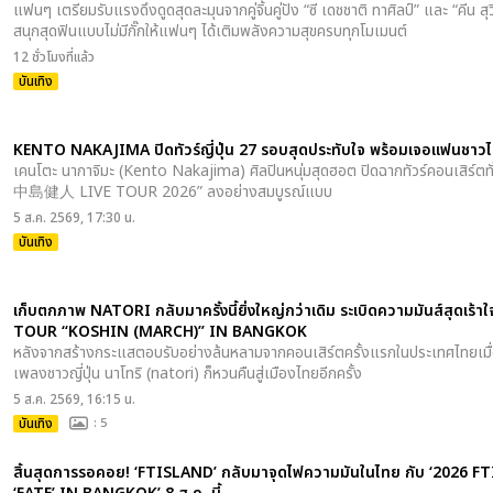
แฟนๆ เตรียมรับแรงดึงดูดสุดละมุนจากคู่จิ้นคู่ปัง “ซี เดชชาติ ทาศิลป์” และ “คีน สุ
สนุกสุดฟินแบบไม่มีกั๊กให้แฟนๆ ได้เติมพลังความสุขครบทุกโมเมนต์
12 ชั่วโมงที่แล้ว
บันเทิง
KENTO NAKAJIMA ปิดทัวร์ญี่ปุ่น 27 รอบสุดประทับใจ พร้อมเจอแฟนชาวไท
เคนโตะ นากาจิมะ (Kento Nakajima) ศิลปินหนุ่มสุดฮอต ปิดฉากทัวร์คอนเสิร์ตทั
中島健人 LIVE TOUR 2026” ลงอย่างสมบูรณ์แบบ
5 ส.ค. 2569, 17:30 น.
บันเทิง
เก็บตกภาพ NATORI กลับมาครั้งนี้ยิ่งใหญ่กว่าเดิม ระเบิดความมันส์สุด
TOUR “KOSHIN (MARCH)” IN BANGKOK
หลังจากสร้างกระแสตอบรับอย่างล้นหลามจากคอนเสิร์ตครั้งแรกในประเทศไทยเมื่อปี
เพลงชาวญี่ปุ่น นาโทริ (natori) ก็หวนคืนสู่เมืองไทยอีกครั้ง
5 ส.ค. 2569, 16:15 น.
บันเทิง
: 5
สิ้นสุดการรอคอย! ‘FTISLAND’ กลับมาจุดไฟความมันในไทย กับ ‘2026