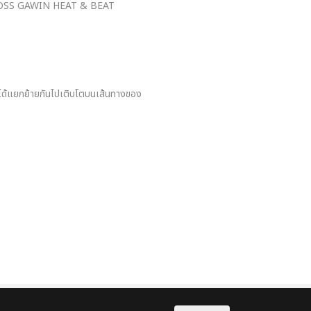
หญ่ “JOSS GAWIN HEAT & BEAT
ไกร ได้แยกย้ายกันไปเติบโตบนเส้นทางของ