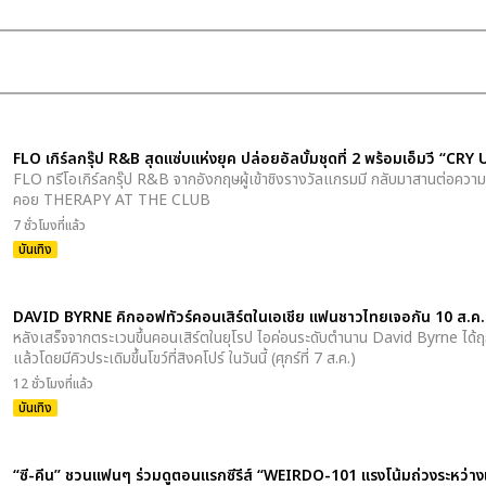
FLO เกิร์ลกรุ๊ป R&B สุดแซ่บแห่งยุค ปล่อยอัลบั้มชุดที่ 2 พร้อมเอ็มวี “CR
FLO ทรีโอเกิร์ลกรุ๊ป R&B จากอังกฤษผู้เข้าชิงรางวัลแกรมมี กลับมาสานต่อความสำเ
คอย THERAPY AT THE CLUB
7 ชั่วโมงที่แล้ว
บันเทิง
DAVID BYRNE คิกออฟทัวร์คอนเสิร์ตในเอเชีย แฟนชาวไทยเจอกัน 10 ส.ค.น
หลังเสร็จจากตระเวนขึ้นคอนเสิร์ตในยุโรป ไอค่อนระดับตำนาน David Byrne ได้ฤก
แล้วโดยมีคิวประเดิมขึ้นโขว์ที่สิงคโปร์ ในวันนี้ (ศุกร์ที่ 7 ส.ค.)
12 ชั่วโมงที่แล้ว
บันเทิง
“ซี-คีน” ชวนแฟนๆ ร่วมดูตอนแรกซีรีส์ “WEIRDO-101 แรงโน้มถ่วงระหว่างเรา