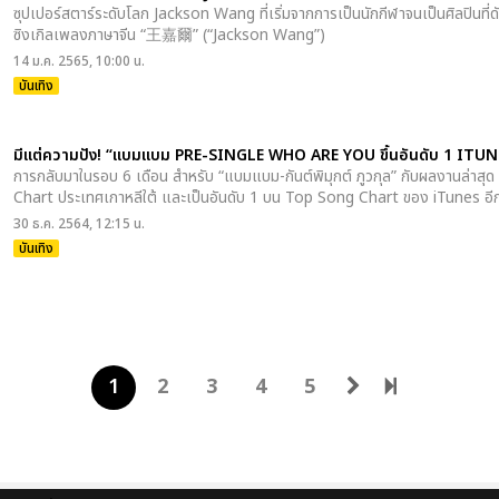
ซุปเปอร์สตาร์ระดับโลก Jackson Wang ที่เริ่มจากการเป็นนักกีฬาจนเป็นศิลปินที่ดัง
ซิงเกิลเพลงภาษาจีน “王嘉爾” (“Jackson Wang”)
14 ม.ค. 2565, 10:00 น.
บันเทิง
มีแต่ความปัง! “แบมแบม PRE-SINGLE WHO ARE YOU ขึ้นอันดับ 1 ITUN
การกลับมาในรอบ 6 เดือน สำหรับ “แบมแบม-กันต์พิมุกต์ ภูวกุล” กับผลงานล่าสุด 
Chart ประเทศเกาหลีใต้ และเป็นอันดับ 1 บน Top Song Chart ของ iTunes อี
30 ธ.ค. 2564, 12:15 น.
บันเทิง
1
2
3
4
5