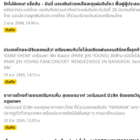
รักไม่ผิดคน! แจ็คสัน - มินนี่ มอบเงินช่วยเหลือเหตุแผ่นดินไหว ฟื้นฟูผู้ประ
หลังจากประเทศไทย เจอกับภัยธรรมชาติอย่างแผ่นดินไหวในวันที่ 28 มีนาคมที่ผ่านม
ไทย และมีความผูกพันกับประเทศไทย ได้ร่วมบริจาคเงินช่วยเหลือคนไทย
2 เม.ย. 2568, 16:00 น.
บันเทิง
ประเทศไทยจะมีจินยองแล้ว! เตรียมพบกับโซโล่เอเชียแฟนคอนเสิร์ตครั้งสุดท้
‘GMM SHOW’ เตรียมพา ‘พัค จินยอง’ (PARK JIN YOUNG) ลัดฟ้ามาเปิดโซโล่เอ
PARK JIN YOUNG FANCONCERT ‘RENDEZVOUS’ IN BANGKOK: Secre
Me’
15 ธ.ค. 2565, 14:15 น.
บันเทิง
อากาเซไทยทำยอดสตรีมกระหึ่ม สุดยอดมาก! วอร์นเนอร์ มิวสิค จัดของขวั
กรุงเทพฯ
วอร์นเนอร์ มิวสิค ขอบคุณอากาเซชาวไทย ที่ร่วมแสดงพลังส่ง “NANANA” ของ G
ปรากฏตัวทั่วกรุงเทพฯ พร้อมประกาศยังมีมิชชั่นสนุก ๆ ตามมาอีกแน่นอน
22 มิ.ย. 2565, 12:05 น.
บันเทิง