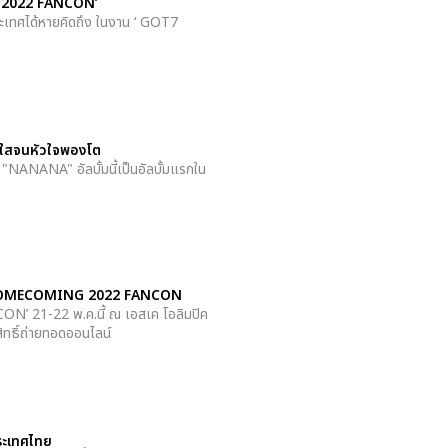
G 2022 FANCON’
ะเทศได้หายคิดถึง ในงาน ‘ GOT7
ดใสจนหัวใจพองโต
 "NANANA" อัลบั้มนี้เป็นอัลบั้มแรกใน
OT7 HOMECOMING 2022 FANCON
 21-22 พ.ค.นี้ ณ เอสเค โอลิมปิค
ิทธิ์ถ่ายทอดออนไลน์
ระเทศไทย