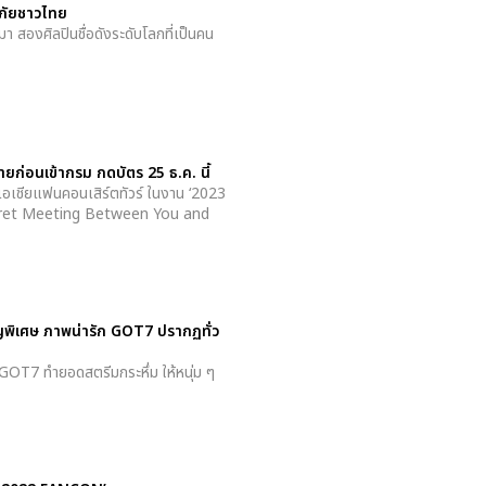
สบภัยชาวไทย
า สองศิลปินชื่อดังระดับโลกที่เป็นคน
ายก่อนเข้ากรม กดบัตร 25 ธ.ค. นี้
เชียแฟนคอนเสิร์ตทัวร์ ในงาน ‘2023
t Meeting Between You and
ญพิเศษ ภาพน่ารัก GOT7 ปรากฏทั่ว
OT7 ทำยอดสตรีมกระหึ่ม ให้หนุ่ม ๆ