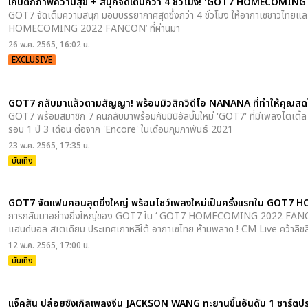
เก็บตกภาพความสุข + สนุกจัดเต็มกว่า 4 ชั่วโมง! 'GOT7 HOMECOMIN
GOT7 จัดเต็มความสนุก มอบบรรยากาศสุดซึ้งกว่า 4 ชั่วโมง ให้อากาเซชาวไทยแล
HOMECOMING 2022 FANCON’ ที่ผ่านมา
26 พ.ค. 2565, 16:02 น.
EXCLUSIVE
GOT7 กลับมาแล้วตามสัญญา! พร้อมมิวสิควิดีโอ NANANA ที่ทำให้คุณส
GOT7 พร้อมสมาชิก 7 คนกลับมาพร้อมกับมินิอัลบั้มใหม่ 'GOT7' ที่มีเพลงไตเติ้ล
รอบ 1 ปี 3 เดือน ต่อจาก 'Encore' ในเดือนกุมภาพันธ์ 2021
23 พ.ค. 2565, 17:35 น.
บันเทิง
GOT7 จัดแฟนคอนสุดยิ่งใหญ่ พร้อมโชว์เพลงใหม่เป็นครั้งแรกใน G
การกลับมาอย่างยิ่งใหญ่ของ GOT7 ใน ‘ GOT7 HOMECOMING 2022 FANCON’
แฮนด์บอล สเตเดียม ประเทศเกาหลีใต้ อากาเซไทย ห้ามพลาด ! CM Live คว้าลิขส
12 พ.ค. 2565, 17:00 น.
บันเทิง
แจ็คสัน ปล่อยซิงเกิลเพลงจีน JACKSON WANG ทะยานขึ้นอันดับ 1 ชาร์ตป