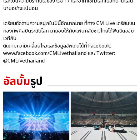
และเป็นความประทับใจของ GOT7 และอากาเซทั่วโลกไปอีกนานแสน
นานอย่างแน่นอน
เตรียมติดตามความสนุกในปีนี้อีกมากมาย ที่ทาง CM Live เตรียมขน
กองทัพศิลปินระดับโลก มามอบให้กับแฟนคลับชาวไทยได้ฟินติดขอบ
เวทีกัน
ติดตามความเคลื่อนไหวและข้อมูลอัพเดตได้ที่ Facebook:
www.facebook.com/CMLivethailand และ Twitter:
@CMLivethailand
อัลบั้ม
รูป