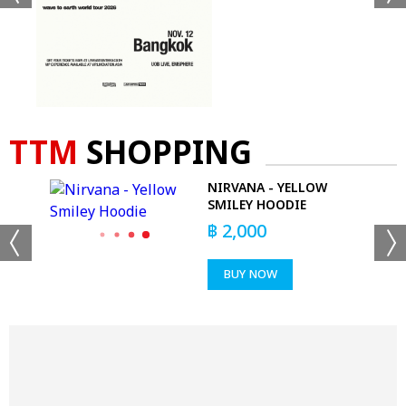
TTM
SHOPPING
NIRVANA - YELLOW
 T-
SMILEY HOODIE
฿
2,000
BUY NOW