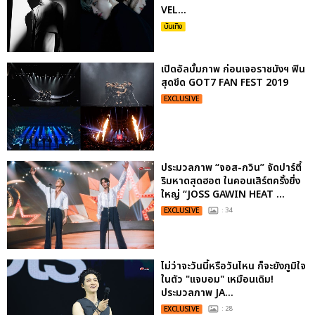
VEL...
บันเทิง
เปิดอัลบั้มภาพ ก่อนเจอราชมังฯ ฟิน
สุดขีด GOT7 FAN FEST 2019
EXCLUSIVE
ประมวลภาพ “จอส-กวิน” จัดปาร์ตี้
ริมหาดสุดฮอต ในคอนเสิร์ตครั้งยิ่ง
ใหญ่ “JOSS GAWIN HEAT ...
EXCLUSIVE
: 34
ไม่ว่าจะวันนี้หรือวันไหน ก็จะยังภูมิใจ
ในตัว "แจบอม" เหมือนเดิม!
ประมวลภาพ JA...
EXCLUSIVE
: 28