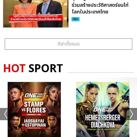
ร่วมสร้างประวัติศาสตร์ขนไก่
โลกในประเทศไทย
กีฬา
กีฬาทั้งหมด
HOT
SPORT