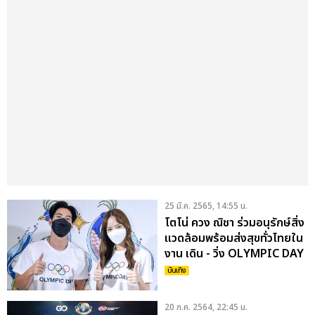
25 มี.ค. 2565, 14:55 น.
โตโน่ ควง ณิชา ร่วมอนุรักษ์สิ่ง
แวดล้อมพร้อมส่งสุขทั่วไทยใน
งาน เดิน - วิ่ง OLYMPIC DAY
2022
บันเทิง
20 ก.ค. 2564, 22:45 น.