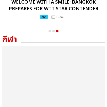
WELCOME WITH A SMILE; BANGKOK
PREPARES FOR WTT STAR CONTENDER
กีฬา
: มีคลิป
กีฬา