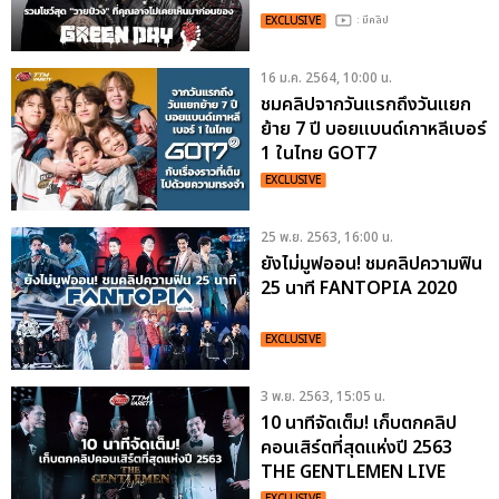
EXCLUSIVE
: มีคลิป
16 ม.ค. 2564, 10:00 น.
ชมคลิปจากวันแรกถึงวันแยก
ย้าย 7 ปี บอยแบนด์เกาหลีเบอร์
1 ในไทย GOT7
EXCLUSIVE
25 พ.ย. 2563, 16:00 น.
ยังไม่มูฟออน! ชมคลิปความฟิน
25 นาที FANTOPIA 2020
EXCLUSIVE
3 พ.ย. 2563, 15:05 น.
10 นาทีจัดเต็ม! เก็บตกคลิป
คอนเสิร์ตที่สุดแห่งปี 2563
THE GENTLEMEN LIVE