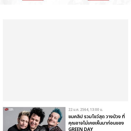
22 ม.ค. 2564, 13:00 น.
ชมคลิป รวมโชว์สุด วางป่วง ที่
คุณอาจไม่เคยเห็นมาก่อนของ
GREEN DAY