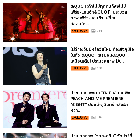
&QUOT;ถ้าไม่มีทุกคนก็คงไม่มี
เพิร์ธ-แซนต้า&QUOT; ประมวล
ภาพ เพิร์ธ-แซนต้า เปลี่ยน
ฮอลล์ให...
EXCLUSIVE
: 34
ไม่ว่าจะวันนี้หรือวันไหน ก็จะยังภูมิใจ
ในตัว &QUOT;แจบอม&QUOT;
เหมือนเดิม! ประมวลภาพ JA...
EXCLUSIVE
: 28
ประมวลภาพงาน “มีสติแล้วลูกพีช
PEACH AND ME PREMIERE
NIGHT” ปอนด์-ภูวินทร์ คลั่งรัก
หวา...
EXCLUSIVE
: 16
ประมวลภาพ “จอส-กวิน” จัดปาร์ตี้