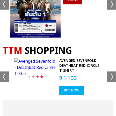
TTM
SHOPPING
E
AVENGED SEVENFOLD -
HIRT
DEATHBAT RED CIRCLE
T-SHIRT
฿
1,100
BUY NOW