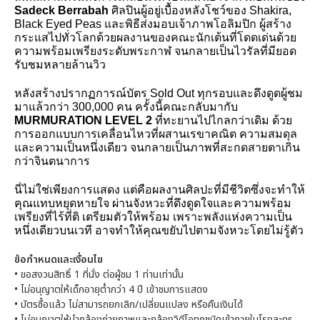
Sadeck Berrabah
 ศิลปินผู้อยู่เบื้องหลังโชว์ของ Shakira, 
Black Eyed Peas และพิธีส่งมอบเจ้าภาพโอลิมปิก ผู้สร้าง
กระแสไปทั่วโลกด้วยผลงานของคณะนักเต้นที่โดดเด่นด้วย
ความพร้อมเพรียงระดับพระกาฬ จนกลายเป็นไวรัลที่มียอด
รับชมหลายล้านวิว
หลังสร้างปรากฏการณ์บัตร Sold Out ทุกรอบและดึงดูดผู้ชม
มาแล้วกว่า 300,000 คน ครั้งนี้คณะกลับมากับ 
MURMURATION LEVEL 2
 ที่ทะยานไปไกลกว่าเดิม ด้วย
การออกแบบการเคลื่อนไหวที่ผสานเรขาคณิต ความสมดุล 
และความเป็นหนึ่งเดียว จนกลายเป็นภาพที่สะกดสายตาเกิน
กว่าจินตนาการ
นี่ไม่ใช่เพียงการแสดง แต่คือผลงานศิลปะที่มีชีวิตซึ่งจะทำให้
คุณแทบหยุดหายใจ ผ่านจังหวะที่ดึงดูดใจและความพร้อม
เพรียงที่ไร้ที่ติ เตรียมตัวให้พร้อม เพราะพลังแห่งความเป็น
หนึ่งเดียวบนเวที อาจทำให้คุณขยับไปตามจังหวะโดยไม่รู้ตัว
ข้อกำหนดและเงื่อนไข
•
ขอสงวนสิทธิ์ 1 ที่นั่ง ต่อผู้ชม 1 ท่านเท่านั้น
•
ไม่อนุญาตให้เด็กอายุต่ำกว่า 4 ปี เข้าชมการแสดง
•
บัตรซื้อแล้ว ไม่สามารถยกเลิก/เปลี่ยนแปลง หรือคืนเงินได้
•
ไม่อนุญาตให้นำกล้องถ่ายภาพและกล้องวิดีโอทุกชนิดเข้าภายในโรงละคร