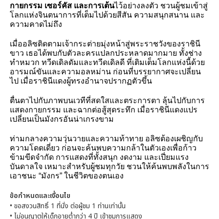
กายกรรม เซอร์คัส และการเต้น
ไว้อย่างลงตัว ชวนผู้ชมเข้าสู่
โลกแห่งจินตนาการที่เต็มไปด้วยสีสัน ความสนุกสนาน และ
ความคาดไม่ถึง
เมื่ออลิซติดตามเจ้ากระต่ายมุ่งหน้าสู่พระราชวังของราชินี
ขาว เธอได้พบกับตัวละครแปลกประหลาดมากมาย ทั้งช่าง
ทำหมวก ทวีดเดิลดัมและทวีดเดิลดี ที่เติมเต็มโลกแห่งนี้ด้วย
อารมณ์ขันและความอลหม่าน ก่อนที่บรรยากาศจะเปลี่ยน
ไป เมื่อราชินีแดงผู้ทรงอำนาจปรากฏตัวขึ้น
ตื่นตาไปกับภาพบนเวทีที่สดใสและตระการตา ลุ้นไปกับการ
แสดงกายกรรม และฉากต่อสู้สุดระทึก เมื่อราชินีแดงแปร
เปลี่ยนเป็นมังกรอันน่าเกรงขาม
ท่ามกลางความวุ่นวายและความท้าทาย อลิซต้องเผชิญกับ
ความโดดเดี่ยว ก่อนจะค้นพบความกล้าในตัวเองเพื่อก้าว
ข้ามขีดจำกัด การแสดงที่ทั้งสนุก งดงาม และเปี่ยมแรง
บันดาลใจ เหมาะสำหรับผู้ชมทุกวัย ชวนให้ค้นพบพลังในการ
เอาชนะ “มังกร” ในชีวิตของตนเอง
ข้อกำหนดและเงื่อนไข
•
ขอสงวนสิทธิ์ 1 ที่นั่ง ต่อผู้ชม 1 ท่านเท่านั้น
•
ไม่อนุญาตให้เด็กอายุต่ำกว่า 4 ปี เข้าชมการแสดง