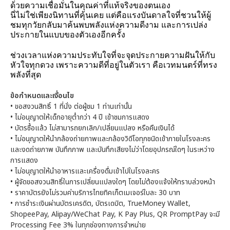
ด้วยความเชื่อมั่นในคุณค่าที่แท้จริงของตนเอง
นี่ไม่ใช่เพียงนิทานที่คุ้นเคย แต่คือแรงบันดาลใจที่ชวนให้ผู้
ชมทุกวัยกลับมาค้นพบพลังแห่งความดีงาม และการเปล่ง
ประกายในแบบของตัวเองอีกครั้ง
ช่วงเวลาแห่งความประทับใจที่จะจุดประกายความฝันให้กับ
หัวใจทุกดวง เพราะความดีที่อยู่ในตัวเรา คือเวทมนตร์ที่ทรง
พลังที่สุด
ข้อกำหนดและเงื่อนไข
•
ขอสงวนสิทธิ์ 1 ที่นั่ง ต่อผู้ชม 1 ท่านเท่านั้น
•
ไม่อนุญาตให้เด็กอายุต่ำกว่า 4 ปี เข้าชมการแสดง
•
บัตรซื้อแล้ว ไม่สามารถยกเลิก/เปลี่ยนแปลง หรือคืนเงินได้
•
ไม่อนุญาตให้นำกล้องถ่ายภาพและกล้องวิดีโอทุกชนิดเข้าภายในโรงละคร
และงดถ่ายภาพ บันทึกภาพ และบันทึกเสียงไม่ว่าโดยอุปกรณ์ใดๆ ในระหว่าง
การแสดง
•
ไม่อนุญาตให้นำอาหารและเครื่องดื่มเข้าไปในโรงละคร
•
ผู้จัดขอสงวนสิทธิ์ในการเปลี่ยนแปลงใดๆ โดยไม่ต้องแจ้งให้ทราบล่วงหน้า
•
ราคาบัตรยังไม่รวมค่าบริการไทยทิคเก็ตเมเจอร์ใบละ 30 บาท
•
การชำระเงินผ่านบัตรเครดิต, บัตรเดบิต, TrueMoney Wallet,
ShopeePay, Alipay/WeChat Pay, K Pay Plus, QR PromptPay จะมี
Processing Fee 3% ในทุกช่องทางการจำหน่าย