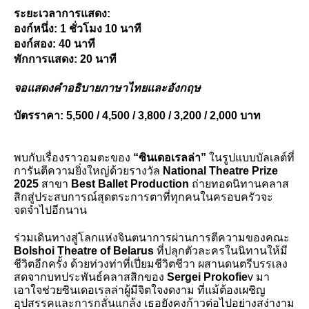
ระยะเวลาการแสดง: 
องก์หนึ่ง: 1 ชั่วโมง 10 นาที
องก์สอง: 40 นาที
พักการแสดง: 20 นาที
จอแสดงคำอธิบายภาษาไทยและอังกฤษ
บัตรราคา: 5,500 / 4,500 / 3,800 / 3,200 / 2,000 บาท
พบกับเรื่องราวอมตะของ 
“ซินเดอเรลล่า”
 ในรูปแบบบัลเลต์ที่
การันตีความยิ่งใหญ่ด้วยรางวัล 
National Theatre Prize 
2025
 สาขา 
Best Ballet Production
 ถ่ายทอดนิทานคลาส
สิกสู่ประสบการณ์สุดตระการตาที่ทุกคนในครอบครัวจะ
จดจำไปอีกนาน
ร่วมเดินทางสู่โลกแห่งจินตนาการผ่านการตีความของคณะ
Bolshoi Theatre of Belarus 
ที่ปลุกตัวละครในนิทานให้มี
ชีวิตอีกครั้ง ด้วยท่วงท่าที่เปี่ยมชีวิตชีวา ผสานดนตรีบรรเลง
สดจากบทประพันธ์คลาสสิกของ 
Sergei Prokofie
v มา
เอาใจช่วยซินเดอเรลล่าผู้มีจิตใจงดงาม ที่แม้ต้องเผชิญ
อุปสรรคและการกลั่นแกล้ง เธอยังคงก้าวต่อไปอย่างสง่างาม 