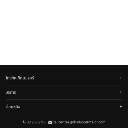
ไทยทิคเก็ตเมเจอร์
บริการ
ช่วยเหลือ
02 262 3456
callcenter@thaiticketmajor.com