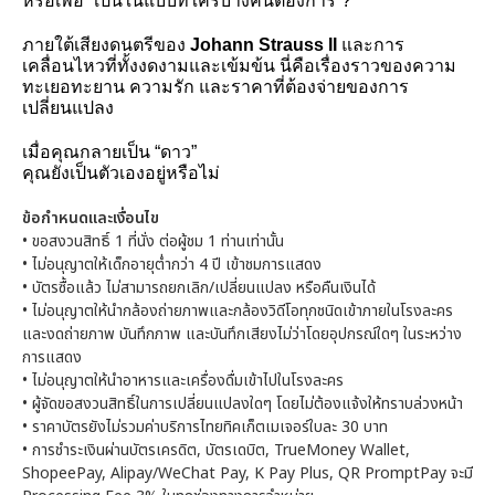
หรือเพื่อ “เป็นในแบบที่ใครบางคนต้องการ”?
ภายใต้เสียงดนตรีของ 
Johann Strauss II 
และการ
เคลื่อนไหวที่ทั้งงดงามและเข้มข้น นี่คือเรื่องราวของความ
ทะเยอทะยาน ความรัก และราคาที่ต้องจ่ายของการ
เปลี่ยนแปลง
เมื่อคุณกลายเป็น “ดาว”
คุณยังเป็นตัวเองอยู่หรือไม่
ข้อกำหนดและเงื่อนไข
•
ขอสงวนสิทธิ์ 1 ที่นั่ง ต่อผู้ชม 1 ท่านเท่านั้น
•
ไม่อนุญาตให้เด็กอายุต่ำกว่า 4 ปี เข้าชมการแสดง
•
บัตรซื้อแล้ว ไม่สามารถยกเลิก/เปลี่ยนแปลง หรือคืนเงินได้
•
ไม่อนุญาตให้นำกล้องถ่ายภาพและกล้องวิดีโอทุกชนิดเข้าภายในโรงละคร
และงดถ่ายภาพ บันทึกภาพ และบันทึกเสียงไม่ว่าโดยอุปกรณ์ใดๆ ในระหว่าง
การแสดง
•
ไม่อนุญาตให้นำอาหารและเครื่องดื่มเข้าไปในโรงละคร
•
ผู้จัดขอสงวนสิทธิ์ในการเปลี่ยนแปลงใดๆ โดยไม่ต้องแจ้งให้ทราบล่วงหน้า
•
ราคาบัตรยังไม่รวมค่าบริการไทยทิคเก็ตเมเจอร์ใบละ 30 บาท
•
การชำระเงินผ่านบัตรเครดิต, บัตรเดบิต, TrueMoney Wallet,
ShopeePay, Alipay/WeChat Pay, K Pay Plus, QR PromptPay จะมี