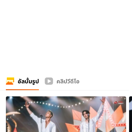
อัลบั้มรูป
คลิปวีดีโอ