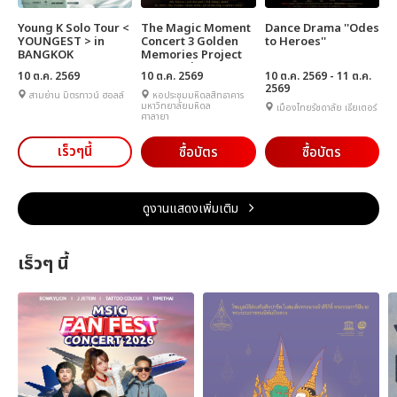
Young K Solo Tour <
The Magic Moment
Dance Drama ''Odes
YOUNGEST > in
Concert 3 Golden
to Heroes''
BANGKOK
Memories Project
บทเพลงแห่งความทรง
10 ต.ค. 2569
10 ต.ค. 2569
10 ต.ค. 2569 - 11 ต.ค.
จำ
2569
สามย่าน มิตรทาวน์ ฮอลล์
หอประชุมมหิดลสิทธาคาร
มหาวิทยาลัยมหิดล
เมืองไทยรัชดาลัย เธียเตอร์
ศาลายา
เร็วๆนี้
ซื้อบัตร
ซื้อบัตร
ดูงานแสดงเพิ่มเติม
เร็วๆ นี้