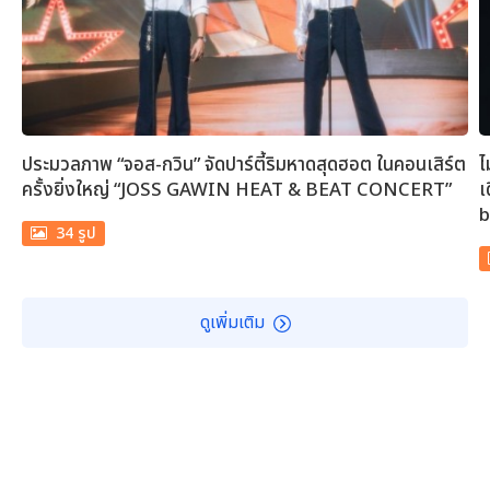
ประมวลภาพ “จอส-กวิน” จัดปาร์ตี้ริมหาดสุดฮอต ในคอนเสิร์ต
ไ
ครั้งยิ่งใหญ่ “JOSS GAWIN HEAT & BEAT CONCERT”
เ
b
34 รูป
ดูเพิ่มเติม