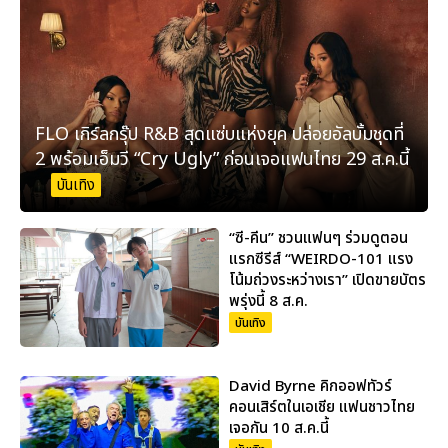
FLO เกิร์ลกรุ๊ป R&B สุดแซ่บแห่งยุค ปล่อยอัลบั้มชุดที่
2 พร้อมเอ็มวี “Cry Ugly” ก่อนเจอแฟนไทย 29 ส.ค.นี้
บันเทิง
“ซี-คีน” ชวนแฟนๆ ร่วมดูตอน
แรกซีรีส์ “WEIRDO-101 แรง
โน้มถ่วงระหว่างเรา” เปิดขายบัตร
พรุ่งนี้ 8 ส.ค.
บันเทิง
David Byrne คิกออฟทัวร์
คอนเสิร์ตในเอเชีย แฟนชาวไทย
เจอกัน 10 ส.ค.นี้