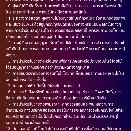
10. ผู้ชมที่ได้รับสิทธิ์ร่วมถ่ายภาพกับศิลปิน แต่ไม่สามารถมาร่วมกิจกรรมทัน
ในระยะเวลาที่กำหนด ทางบริษัทฯ ถือว่าท่านสละสิทธิ์
11. ระหว่างการแสดง ผู้จัดงานไม่อนุญาตให้บันทึกวิดีโอ หรือถ่ายทอดสดภาพ
และเสียง (LIVE) ด้วยอุปกรณ์ทุกชนิดผ่านช่องทางหรือแอปพลิเคชั่นต่างๆ
หากมีการฝ่าฝืนและถูกจับได้ ทีมงานขอสงวนลิขสิทธิ์ในการลบภาพ วิดีโอ และ
เสียงที่บันทึกไว้ รวมถึงเชิญผู้ที่ฝ่าฝืนออกจากพื้นที่ทันที
12. ทางผู้จัดงานไม่อนุญาตให้นำบัตรไปใช้ประโยชน์ทางการค้า การทำโปรโมชั่
นกับสินค้า เช่น การลด แลก แจก แถม เว้นแต่จะได้รับความยินยอมจากทางผู้
จัดงาน
13. การนำบัตรไปขายต่อหรือแจกเพื่อการโฆษณาหรือประชาสัมพันธ์โดยไม่
ได้รับอนุญาตจากบริษัทฯ ถือว่ามีความผิดทางกฎหมาย
14. การซื้อบัตรจากช่องทางอื่นที่ไม่ใช่ไทยทิคเก็ตเมเจอร์ ทางบริษัทฯ จะไม่รับ
ผิดชอบในกรณีใด ๆ ทั้งสิ้น
15. ไม่อนุญาตให้นำสิทธิ์ไปใช้ประโยชน์ทางการค้า
16. โปรดระวังมิจฉาชีพที่แฝงมาในรูปแบบต่างๆ เช่น การรับจองสิทธิ์, การ
ซื้อ-ขายสิทธิ์นอกระบบ, การแอบอ้างเป็นพนักงานบริษัทฯ เป็นต้น
17. การนำบัตรไปขายต่อเพิ่มราคา หากตรวจสอบและพบหลักฐานการ
ทำความผิด ทางบริษัทฯ ขอสงวนสิทธิ์ในการยกเลิกการจองในกรณียังไม่ชำระ
เงิน หรือยกเลิกบัตรเป็นโมฆะในกรณีที่ชำระเงินแล้ว และนำบัตรกลับคืนสู่
ระบบเพื่อจำหน่ายใหม่อีกครั้ง
18. บัตรคอนเสิร์ตที่ซื้อแล้วไม่สามารถคืนเงินได้ การซื้อบัตรคอนเสิร์ตหมาย