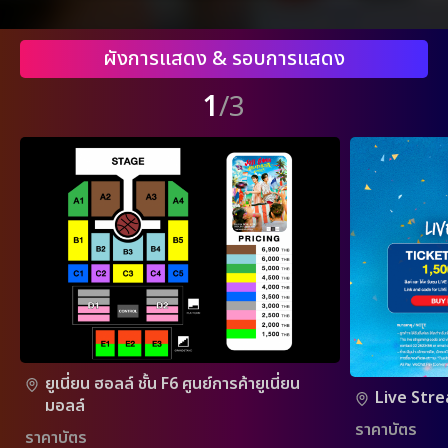
ผังการแสดง & รอบการแสดง
1
/3
ยูเนี่ยน ฮอลล์ ชั้น F6 ศูนย์การค้ายูเนี่ยน
Live Str
มอลล์
ราคาบัตร
ราคาบัตร