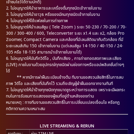
เข้าชมโชว์ได้ตามปกติ)
2.
ไม่อนุญาตให้นำอาหารและเครื่องดื่มทุกชนิดเข้าภายในงาน
3.
ไม่อนุญาตให้นำอาวุธ หรือของมีคมทุกชนิดเข้าภายในงาน
4.
ไม่อนุญาตให้ใช้แฟลชในการถ่ายภาพ
5.
ไม่อนุญาตให้นำเลนส์ซูม ( Tele Zoom ) ระยะ 50-230 / 70-200 / 70-
300 / 300-400 / 600, Teleconverter ระยะ x1.4 และ x2, กล้อง Pro
Zoomer, Compact Camera และกล้องที่มีเลนส์ติดมากับตัวกล้อง ที่มี
ระยะเลนส์เกิน 150 เข้าภายในงาน (แต่เลนส์ซูม 14-150 / 40-150 / 24-
105 หรือ 18-135 สามารถนำเข้าภายในงานได้)
6.
ไม่อนุญาตให้บันทึกวิดีโอ , บันทึกเสียง , การถ่ายทอดสดภาพและเสียง
(LIVE) ภายในงานด้วยอุปกรณ์ทุกชนิดผ่านช่องทางหรือแอปพลิเคชั่นต่างๆ
ได้
** หากมีการผ่าฝืนระเบียบข้างต้น ทีมงานขอสงวนลิขสิทธิ์ในการลบ
ภาพ วิดีโอ และเสียงที่บันทึกไว้ รวมถึงเชิญผู้ฝ่าฝืนออกจากงานทันที
7.
ไม่อนุญาตให้นำป้ายทุกชนิดทุกขนาดชูระหว่างการแสดง เพราะจะมีผลกระ
ทบในการรับชมการแสดงของผู้ชมที่อยู่ด้านหลังของท่าน
หมายเหตุ : ทางทีมงานขอสงวนสิทธิ์ในการเปลี่ยนแปลงเงื่อนไข หรือกฎ
กติกาตามความเหมาะสม
LIVE STREAMING & RERUN
การรับชม
:
ผ่าน TTM LIVE