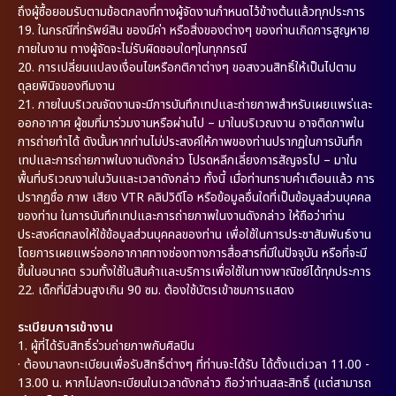
ถึงผู้ซื้อยอมรับตามข้อตกลงที่ทางผู้จัดงานกำหนดไว้ข้างต้นแล้วทุกประการ
19. ในกรณีที่ทรัพย์สิน ของมีค่า หรือสิ่งของต่างๆ ของท่านเกิดการสูญหาย
ภายในงาน ทางผู้จัดจะไม่รับผิดชอบใดๆในทุกกรณี
20. การเปลี่ยนแปลงเงื่อนไขหรือกติกาต่างๆ ขอสงวนสิทธิ์ให้เป็นไปตาม
ดุลยพินิจของทีมงาน
21. ภายในบริเวณจัดงานจะมีการบันทึกเทปและถ่ายภาพสำหรับเผยแพร่และ
ออกอากาศ ผู้ชมที่มาร่วมงานหรือผ่านไป – มาในบริเวณงาน อาจติดภาพใน
การถ่ายทำได้ ดังนั้นหากท่านไม่ประสงค์ให้ภาพของท่านปรากฏในการบันทึก
เทปและการถ่ายภาพในงานดังกล่าว โปรดหลีกเลี่ยงการสัญจรไป – มาใน
พื้นที่บริเวณงานในวันและเวลาดังกล่าว ทั้งนี้ เมื่อท่านทราบคำเตือนแล้ว การ
ปรากฏชื่อ ภาพ เสียง VTR คลิปวิดีโอ หรือข้อมูลอื่นใดที่เป็นข้อมูลส่วนบุคคล
ของท่าน ในการบันทึกเทปและการถ่ายภาพในงานดังกล่าว ให้ถือว่าท่าน
ประสงค์ตกลงให้ใช้ข้อมูลส่วนบุคคลของท่าน เพื่อใช้ในการประชาสัมพันธ์งาน
โดยการเผยแพร่ออกอากาศทางช่องทางการสื่อสารที่มีในปัจจุบัน หรือที่จะมี
ขึ้นในอนาคต รวมทั้งใช้ในสินค้าและบริการเพื่อใช้ในทางพาณิชย์ได้ทุกประการ
22. เด็กที่มีส่วนสูงเกิน 90 ซม. ต้องใช้บัตรเข้าชมการแสดง
ระเบียบการเข้างาน
1.
ผู้ที่ได้รับสิทธิ์ร่วมถ่ายภาพกับศิลปิน
·
ต้องมาลงทะเบียนเพื่อรับสิทธิ์ต่างๆ ที่ท่านจะได้รับ ได้ตั้งแต่เวลา 11.00 -
13.00 น. หากไม่ลงทะเบียนในเวลาดังกล่าว ถือว่าท่านสละสิทธิ์ (แต่สามารถ