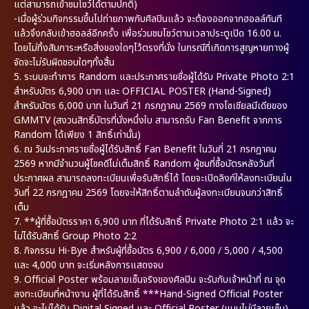
แต่สามารถเข้าชมโชว์ได้ตามปกติ)
-เมื่อผู้ร่วมกิจกรรมขึ้นไปถ่ายภาพกับศิลปินแล้ว จะต้องออกจากฮอลล์ทันที
แล้วจึงกลับเข้าฮอลล์อีกครั้ง เพื่อร่วมชมโชว์ตามเวลาประตูเปิด 16.00 น.
โดยไม่ทิ้งสัมภาระหรือสิ่งของใดๆไว้ตรงที่นั่ง ในกรณีที่เกิดการสูญหายทางผู้
จัดจะไม่รับผิดชอบใดๆทั้งสิ้น
5. ระบบจะทำการ Random และประกาศรายชื่อผู้ได้รับ Private Photo 2:1
สำหรับบัตร 6,900 บาท และ OFFICIAL POSTER (Hand-Signed)
สำหรับบัตร 6,000 บาท ในวันที่ 21 กรกฎาคม 2569 ทางโซเชียลมีเดียของ
GMMTV (สงวนสิทธิ์บัตรที่นั่งหนึ่งใบ สามารถรับ Fan Benefit จากการ
Random ได้เพียง 1 สิทธิ์เท่านั้น)
6. ณ วันประกาศรายชื่อผู้ได้รับสิทธิ์ Fan Benefit ในวันที่ 21 กรกฎาคม
2569 หากมีจำนวนผู้โชคดีไม่เต็มสิทธิ์ Random ผู้ชมที่ซื้อบัตรหลังวันที่
ประกาศผล สามารถลงทะเบียนเพื่อรับสิทธิ์ได้ โดยจะเปิดลิงก์ให้ลงทะเบียนใน
วันที่ 22 กรกฎาคม 2569 โดยจะให้สิทธิ์ตามลำดับผู้ลงทะเบียนจนกว่าสิทธิ์
เต็ม
7. **ผู้ที่ซื้อบัตรราคา 6,900 บาท ที่ได้รับสิทธิ์ Private Photo 2:1 แล้ว จะ
ไม่ได้รับสิทธิ์ Group Photo 2:2
8. กิจกรรม Hi-Bye สำหรับผู้ที่ซื้อบัตร 6,900 / 6,000 / 5,000 / 4,500
และ 4,000 บาท จะเริ่มหลังการแสดงจบ
9. Official Poster พร้อมลายเซ็นจริงของศิลปิน จะรับกับเจ้าหน้าที่ ณ จุด
ลงทะเบียนที่หน้างาน ผู้ที่ได้รับสิทธิ์ ***Hand-Signed Official Poster
แล้ว จะไม่ได้รับ Digital Signed และ Official Poster (แบบไม่มีลายเซ็น)