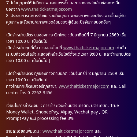
7.
ไม่อนุญาตให้บันทึกภาพ เผยแพร่ซ้ำ และถ่ายทอดสดผ่านช่องทางอื่น
นอกจาก
www.thaiticketmajor.com
8.
ประสบการณ์การรับชม รวมถึงคุณภาพของภาพและเสียง อาจขึ้นอยู่กับ
คุณภาพเครือข่าย/สภาพแวดล้อมของผู้ใช้และปัจจัยภายนอกอื่นๆ
เปิดจำหน่ายบัตร บนช่องทาง Online : วันอาทิตย์ที่ 7 มิถุนายน 2569 เริ่ม
เวลา 10:00 น. เป็นต้นไป
เปิดจำหน่ายทุกที่นั่ง ทางออนไลน์ที่
www.thaiticketmajor.com
เท่านั้น
(ระบบคิวออนไลน์จะแสดงที่หน้าเว็บไซต์ตั้งแต่เวลา 9:00 น. และจำหน่ายบัตร
เวลา 10:00 น. เป็นต้นไป )
เปิดจำหน่ายบัตร ทุกช่องทางตามปกติ : วันจันทร์ที่ 8 มิถุนายน 2569 เริ่ม
เวลา 10:00 น. เป็นต้นไป
ทางไทยทิคเก็ตเมเจอร์ทุกสาขา,
www.thaiticketmajor.com
และ Call
center โทร 0-2262-3456
เงื่อนไขการชำระเงิน : การชำระเงินผ่านบัตรเครดิต, บัตรเดบิต, True
Money Wallet, ShopeePay, Alipay, Wechat pay , QR
PromptPay จะมี processing fee 3%
รายละเอียดเพิ่มเติม
:
www.thaiticketmajor.com
และ