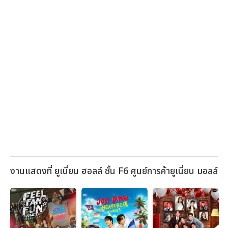
งานแสดงที่ ยูเนี่ยน ฮอลล์ ชั้น F6 ศูนย์การค้ายูเนี่ยน มอลล์