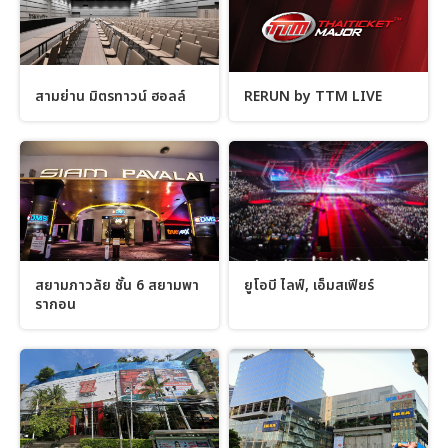
สามย่าน มิตรทาวน์ ฮอลล์
RERUN by TTM LIVE
สยามภาวลัย ชั้น 6 สยามพา
ยูโอบี ไลฟ์, เอ็มสเฟียร์
รากอน