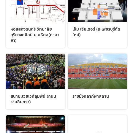
หอแสดงดนตรี วิทยาลัย
เอ็ม เธียเตอร์ (ถ.เพชรบุรีตัด
ดุริยางคศิลป์ ม.มหิดล(ศาลา
ใหม่)
ยา)
สนามมวยเวทีลุมพินี (ถนน
ราชมังคลากีฬาสถาน
รามอินทรา)