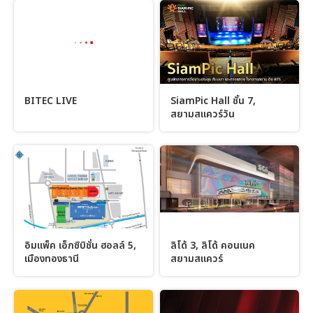
BITEC LIVE
SiamPic Hall ชั้น 7,
สยามสแควร์วัน
อิมแพ็ค เอ็กซิบิชั่น ฮอลล์ 5,
ลิโด้ 3, ลิโด้ คอนเนค
เมืองทองธานี
สยามสแควร์