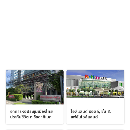
อาคารหอประชุมเมืองไทย
ไอส์แลนด์ ฮอลล์, ชั้น 3,
ประกันชีวิต ถ.รัชดาภิเษก
แฟชั่นไอส์แลนด์