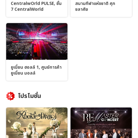
CentralwOrld PULSE, ชั้น
สนามกีฬาแห่งชาติ ศุภ
7 CentralWorld
ชลาศัย
ยูเนี่ยน ฮอลล์ 1, ศูนย์การค้า
ยูเนี่ยน มอลล์
โปรโมชั่น