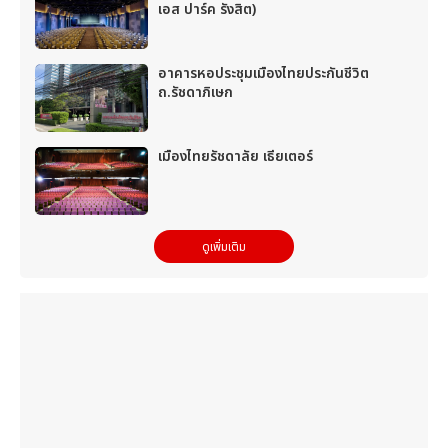
เอส ปาร์ค รังสิต)
อาคารหอประชุมเมืองไทยประกันชีวิต
ถ.รัชดาภิเษก
เมืองไทยรัชดาลัย เธียเตอร์
ดูเพิ่มเติม