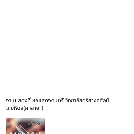
งานแสดงที่ หอแสดงดนตรี วิทยาลัยดุริยางคศิลป์
ม.มหิดล(ศาลายา)