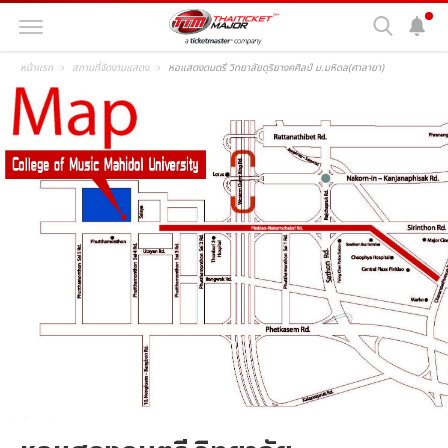
หน้าแรก
สถานที่จัดงานแสดง
หอแสดงดนตรี วิทยาลัยดุริยางคศิลป์ ม.มหิดล(ศาลายา)