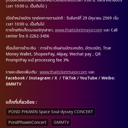
(ระบบคิวออนไลน์จะแสดงที่หน้าเว็บไซต์ตั้งแต่เวลา 9:00 น. และจำหน่ายบัตร
เวลา 10:00 น. เป็นต้นไป )
เปิดจำหน่ายบัตร ทุกช่องทางตามปกติ : วันจันทร์ที่ 29 มิถุนายน 2569 เริ่ม
เวลา 10:00 น. เป็นต้นไป
ทางไทยทิคเก็ตเมเจอร์ทุกสาขา,
www.thaiticketmajor.com
และ Call
center โทร 0-2262-3456
เงื่อนไขการชำระเงิน : การชำระเงินผ่านบัตรเครดิต, บัตรเดบิต, True
Money Wallet, ShopeePay, Alipay, Wechat pay , QR
PromptPay จะมี processing fee 3%
รายละเอียดเพิ่มเติม
:
www.thaiticketmajor.com
และ
Facebook / Instagram / X / TikTok / YouTube / Weibo:
GMMTV
เเท็กที่เกี่ยวข้อง :
POND PHUWIN Space Soul-dyssey CONCERT
PondPhuwinConcert
GMMTV