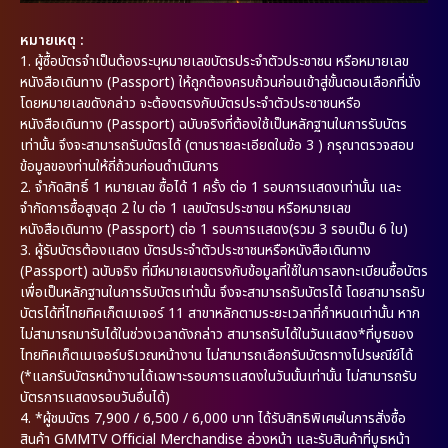
หมายเหตุ :
1. ผู้ซื้อบัตรจำเป็นต้องระบุหมายเลขบัตรประจำตัวประชาชน หรือหมายเลข
หนังสือเดินทาง (Passport) ให้ถูกต้องครบถ้วนก่อนเข้าสู่ขั้นตอนเลือกที่นั่ง
โดยหมายเลขดังกล่าว จะต้องตรงกับบัตรประจำตัวประชาชนหรือ
หนังสือเดินทาง (Passport) ฉบับจริงที่ต้องใช้เป็นหลักฐานในการรับบัตร
เท่านั้น จึงจะสามารถรับบัตรได้ (ตามรายละเอียดในข้อ 3 ) กรุณาตรวจสอบ
ข้อมูลของท่านให้ถี่ถ้วนก่อนดำเนินการ
2. จำกัดสิทธิ์ 1 หมายเลข ซื้อได้ 1 ครั้ง ต่อ 1 รอบการแสดงเท่านั้น และ
จำกัดการซื้อสูงสุด 2 ใบ ต่อ 1 เลขบัตรประชาชน หรือหมายเลข
หนังสือเดินทาง (Passport) ต่อ 1 รอบการแสดง(รวม 3 รอบเป็น 6 ใบ)
3. ผู้รับบัตรต้องแสดง บัตรประจำตัวประชาชนหรือหนังสือเดินทาง
(Passport) ฉบับจริง ที่มีหมายเลขตรงกับข้อมูลที่ใช้ในการลงทะเบียนซื้อบัตร
เพื่อเป็นหลักฐานในการรับบัตรเท่านั้น จึงจะสามารถรับบัตรได้ โดยสามารถรับ
บัตรได้ที่ไทยทิคเก็ตเมเจอร์ 11 สาขาหลักตามระยะเวลาที่กำหนดเท่านั้น หาก
ไม่สามารถมารับได้ในช่วงเวลาดังกล่าว สามารถรับได้ในวันแสดง*ที่บูธของ
ไทยทิคเก็ตเมเจอร์บริเวณหน้างาน ไม่สามารถเลือกรับบัตรทางไปรษณีย์ได้
(*แลกรับบัตรหน้างานได้เฉพาะรอบการแสดงในวันนั้นเท่านั้น ไม่สามารถรับ
บัตรการแสดงรอบวันอื่นได้)
4. *ผู้ชมบัตร 7,900 / 6,500 / 6,000 บาท ได้รับสิทธิพิเศษในการสั่งซื้อ
สินค้า GMMTV Official Merchandise ล่วงหน้า และรับสินค้าที่บูธหน้า