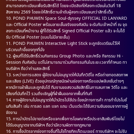
สามารถลงทะเบียนเพื่อรับสิทธิ์ได้ โดยจะเปิดลิงก์ให้ลงทะเบียนในวันที่ 18
สิงหาคม 2569 โดยจะให้สิทธิ์ตามลำดับผู้ลงทะเบียนจนกว่าสิทธิ์เต็ม
10. POND PHUWIN Space Soul-dyssey OFFICIAL ID LANYARD
และ Official Poster พร้อมลายเซ็นจริงของศิลปิน จะรับกับเจ้าหน้าที่ ณ จุด
ลงทะเบียนที่หน้างาน ผู้ที่ได้รับสิทธิ์ Signed Official Poster แล้ว จะไม่ได้
รับ Official Poster (แบบไม่มีลายเซ็น)
11. POND PHUWIN Interactive Light Stick จะถูกจัดเตรียมไว้ให้
บริเวณเก้าอี้ของทุกที่นั่ง
12. ผู้ชมที่ได้รับสิทธิ์ร่วมกิจกรรม Group Photo และ/หรือ กิจกรรม Hi -
Session กับศิลปิน แต่ไม่สามารถมาร่วมกิจกรรมทันในระยะเวลาที่กำหนด ทา
งบริษัทฯ ถือว่าท่านสละสิทธิ์
13. ระหว่างการแสดง ผู้จัดงานไม่อนุญาตให้บันทึกวิดีโอ หรือถ่ายทอดสดภาพ
และเสียง (LIVE) ด้วยอุปกรณ์ทุกชนิดผ่านช่องทางหรือแอปพลิเคชั่นต่างๆ
หากมีการฝ่าฝืนและถูกจับได้ ทีมงานขอสงวนลิขสิทธิ์ในการลบภาพ วิดีโอ และ
เสียงที่บันทึกไว้ รวมถึงเชิญผู้ที่ฝ่าฝืนออกจากพื้นที่ทันที
14. ทางผู้จัดงานไม่อนุญาตให้นำบัตรไปใช้ประโยชน์ทางการค้า การทำโปรโมชั่
นกับสินค้า เช่น การลด แลก แจก แถม เว้นแต่จะได้รับความยินยอมจากทางผู้
จัดงาน
15. การนำบัตรไปขายต่อหรือแจกเพื่อการโฆษณาหรือประชาสัมพันธ์โดยไม่
ได้รับอนุญาตจากบริษัทฯ ถือว่ามีความผิดทางกฎหมาย
16. การซื้อบัตรจากช่องทางอื่นที่ไม่ใช่ไทยทิคเก็ตเมเจอร์ ทางบริษัทฯ จะไม่รับ