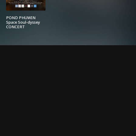
POND PHUWIN
Space Soul-dyssey
CONCERT