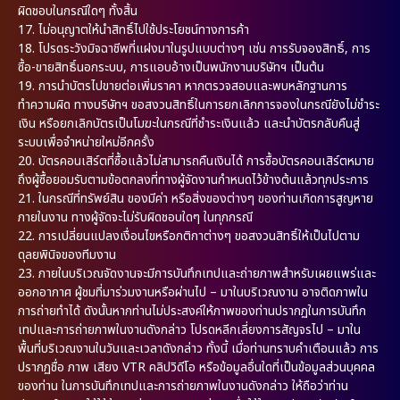
ผิดชอบในกรณีใดๆ ทั้งสิ้น
17. ไม่อนุญาตให้นำสิทธิ์ไปใช้ประโยชน์ทางการค้า
18. โปรดระวังมิจฉาชีพที่แฝงมาในรูปแบบต่างๆ เช่น การรับจองสิทธิ์, การ
ซื้อ-ขายสิทธิ์นอกระบบ, การแอบอ้างเป็นพนักงานบริษัทฯ เป็นต้น
19. การนำบัตรไปขายต่อเพิ่มราคา หากตรวจสอบและพบหลักฐานการ
ทำความผิด ทางบริษัทฯ ขอสงวนสิทธิ์ในการยกเลิกการจองในกรณียังไม่ชำระ
เงิน หรือยกเลิกบัตรเป็นโมฆะในกรณีที่ชำระเงินแล้ว และนำบัตรกลับคืนสู่
ระบบเพื่อจำหน่ายใหม่อีกครั้ง
20. บัตรคอนเสิร์ตที่ซื้อแล้วไม่สามารถคืนเงินได้ การซื้อบัตรคอนเสิร์ตหมาย
ถึงผู้ซื้อยอมรับตามข้อตกลงที่ทางผู้จัดงานกำหนดไว้ข้างต้นแล้วทุกประการ
21. ในกรณีที่ทรัพย์สิน ของมีค่า หรือสิ่งของต่างๆ ของท่านเกิดการสูญหาย
ภายในงาน ทางผู้จัดจะไม่รับผิดชอบใดๆ ในทุกกรณี
22. การเปลี่ยนแปลงเงื่อนไขหรือกติกาต่างๆ ขอสงวนสิทธิ์ให้เป็นไปตาม
ดุลยพินิจของทีมงาน
23. ภายในบริเวณจัดงานจะมีการบันทึกเทปและถ่ายภาพสำหรับเผยแพร่และ
ออกอากาศ ผู้ชมที่มาร่วมงานหรือผ่านไป – มาในบริเวณงาน อาจติดภาพใน
การถ่ายทำได้ ดังนั้นหากท่านไม่ประสงค์ให้ภาพของท่านปรากฏในการบันทึก
เทปและการถ่ายภาพในงานดังกล่าว โปรดหลีกเลี่ยงการสัญจรไป – มาใน
พื้นที่บริเวณงานในวันและเวลาดังกล่าว ทั้งนี้ เมื่อท่านทราบคำเตือนแล้ว การ
ปรากฏชื่อ ภาพ เสียง VTR คลิปวิดีโอ หรือข้อมูลอื่นใดที่เป็นข้อมูลส่วนบุคคล
ของท่าน ในการบันทึกเทปและการถ่ายภาพในงานดังกล่าว ให้ถือว่าท่าน