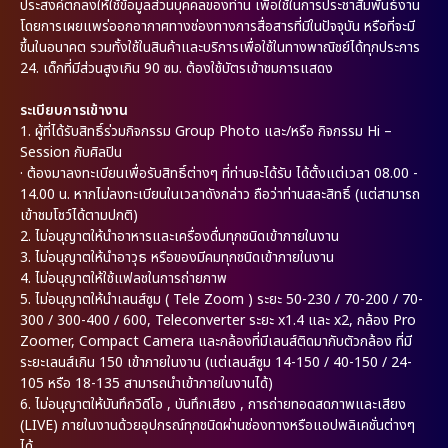
ประสงค์ตกลงให้ใช้ข้อมูลส่วนบุคคลของท่าน เพื่อใช้ในการประชาสัมพันธ์งาน
โดยการเผยแพร่ออกอากาศทางช่องทางการสื่อสารที่มีในปัจจุบัน หรือที่จะมี
ขึ้นในอนาคต รวมทั้งใช้ในสินค้าและบริการเพื่อใช้ในทางพาณิชย์ได้ทุกประการ
24. เด็กที่มีส่วนสูงเกิน 90 ซม. ต้องใช้บัตรเข้าชมการแสดง
ระเบียบการเข้างาน
1.
ผู้ที่ได้รับสิทธิ์ร่วมกิจกรรม Group Photo และ/หรือ กิจกรรม Hi –
Session กับศิลปิน
·
ต้องมาลงทะเบียนเพื่อรับสิทธิ์ต่างๆ ที่ท่านจะได้รับ ได้ตั้งแต่เวลา 08.00 -
14.00 น. หากไม่ลงทะเบียนในเวลาดังกล่าว ถือว่าท่านสละสิทธิ์ (แต่สามารถ
เข้าชมโชว์ได้ตามปกติ)
2.
ไม่อนุญาตให้นำอาหารและเครื่องดื่มทุกชนิดเข้าภายในงาน
3.
ไม่อนุญาตให้นำอาวุธ หรือของมีคมทุกชนิดเข้าภายในงาน
4.
ไม่อนุญาตให้ใช้แฟลชในการถ่ายภาพ
5.
ไม่อนุญาตให้นำเลนส์ซูม ( Tele Zoom ) ระยะ 50-230 / 70-200 / 70-
300 / 300-400 / 600, Teleconverter ระยะ x1.4 และ x2, กล้อง Pro
Zoomer, Compact Camera และกล้องที่มีเลนส์ติดมากับตัวกล้อง ที่มี
ระยะเลนส์เกิน 150 เข้าภายในงาน (แต่เลนส์ซูม 14-150 / 40-150 / 24-
105 หรือ 18-135 สามารถนำเข้าภายในงานได้)
6.
ไม่อนุญาตให้บันทึกวิดีโอ , บันทึกเสียง , การถ่ายทอดสดภาพและเสียง
(LIVE) ภายในงานด้วยอุปกรณ์ทุกชนิดผ่านช่องทางหรือแอปพลิเคชั่นต่างๆ
ได้