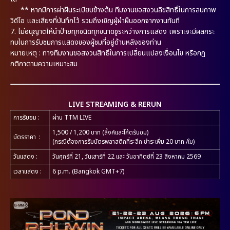
** หากมีการผ่าฝืนระเบียบข้างต้น ทีมงานขอสงวนลิขสิทธิ์ในการลบภาพ
วิดีโอ และเสียงที่บันทึกไว้ รวมถึงเชิญผู้ฝ่าฝืนออกจากงานทันที
7.
ไม่อนุญาตให้นำป้ายทุกชนิดทุกขนาดชูระหว่างการแสดง เพราะจะมีผลกระ
ทบในการรับชมการแสดงของผู้ชมที่อยู่ด้านหลังของท่าน
หมายเหตุ : ทางทีมงานขอสงวนสิทธิ์ในการเปลี่ยนแปลงเงื่อนไข หรือกฎ
กติกาตามความเหมาะสม
LIVE STREAMING & RERUN
การรับชม
:
ผ่าน TTM LIVE
1,500 / 1,200 บาท (ลิ้งค์และโค้ดรับชม)
บัตรราคา
:
(กรณีต้องการรับบัตรพลาสติกที่ระลึก ชำระเพิ่ม 20 บาท /ใบ)
วันแสดง
:
วันศุกร์ที่ 21, วันเสาร์ที่ 22 และ วันอาทิตย์ที่ 23 สิงหาคม 2569
เวลาแสดง
:
6 p.m. (Bangkok GMT+7)