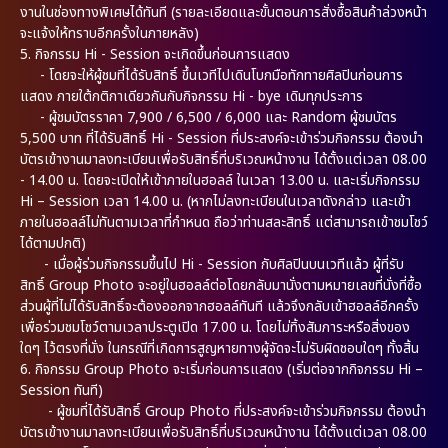
งานในช่องทางพิเศษได้ทันที (รายละเอียดและขั้นตอนการสั่งซื้อสินค้าล่วงหน้า
จะแจ้งให้ทราบอีกครั้งในภายหลัง)
5. กิจกรรม Hi - Session จะเกิดขึ้นก่อนการแสดง
- โดยจะให้ผู้ชมที่ได้รับสิทธิ์ ขึ้นเวทีไปเดินโบกมือทักทายศิลปินก่อนการ
แสดง ภายใต้กติกาเดียวกันกับกิจกรรม Hi - bye เดิมทุกประการ
- ผู้ชมบัตรราคา 7,900 / 6,500 / 6,000 และ Random ผู้ชมบัตร
5,500 บาท ที่ได้รับสิทธิ์ Hi - Session ที่ประสงค์จะเข้าร่วมกิจกรรม ต้องนำ
บัตรเข้างานมาลงทะเบียนเพื่อรับสิทธิ์ที่บริเวณหน้างาน ได้ตั้งแต่เวลา 08.00
- 14.00 น. โดยจะเปิดให้เข้าภายในฮอลล์ ในเวลา 13.00 น. และเริ่มกิจกรรม
Hi – Session เวลา 14.00 น. (หากไม่ลงทะเบียนในเวลาดังกล่าว และเข้า
ภายในฮอลล์ไม่ทันตามเวลาที่กำหนด ถือว่าท่านสละสิทธิ์ แต่สามารถเข้าชมโชว์
ได้ตามปกติ)
- เมื่อผู้ร่วมกิจกรรมขึ้นไป Hi - Session กับศิลปินบนเวทีแล้ว ผู้ที่รับ
สิทธิ์ Group Photo จะอยู่ในฮอลล์ต่อโดยกลับมานั่งตามหมายเลขที่นั่งที่ซื้อ
ส่วนผู้ที่ไม่ได้รับสิทธิ์จะต้องออกจากฮอลล์ทันที แล้วจึงกลับเข้าฮอลล์อีกครั้ง
เพื่อร่วมชมโชว์ตามเวลาประตูเปิด 17.00 น. โดยไม่ทิ้งสัมภาระหรือสิ่งของ
ใดๆ ไว้ตรงที่นั่ง ในกรณีที่เกิดการสูญหายทางผู้จัดจะไม่รับผิดชอบใดๆ ทั้งสิ้น
6. กิจกรรม Group Photo จะเริ่มก่อนการแสดง (เริ่มต่อจากกิจกรรม Hi –
Session ทันที)
- ผู้ชมที่ได้รับสิทธิ์ Group Photo ที่ประสงค์จะเข้าร่วมกิจกรรม ต้องนำ
บัตรเข้างานมาลงทะเบียนเพื่อรับสิทธิ์ที่บริเวณหน้างาน ได้ตั้งแต่เวลา 08.00