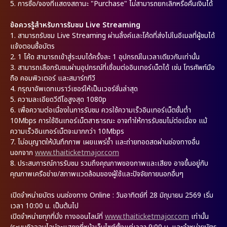
5.
การซื้อ/จองที่แสดงสถานะ "Purchase" ไม่สามารถยกเลิกหรือคืนเงินได้
ข้อควรรู้สำหรับการรับชม Live Streaming
1.
สามารถรับชม Live Streaming ผ่านลิ้งค์และโค้ดที่ส่งไปในอีเมลที่ผู้ชมได้
แจ้งตอนซื้อบัตร
2.
1 โค้ด สามารถเข้าสู่ระบบได้ครั้งละ 1 อุปกรณ์ในเวลาเดียวกันเท่านั้น
3.
สามารถเลือกรับชมผ่านอุปกรณ์ที่เชื่อมต่ออินเทอร์เน็ตได้ เช่น โทรศัพท์มือ
ถือ คอมพิวเตอร์ และสมาร์ททีวี
4.
กรุณาอัพเดทเบราว์เซอร์ให้เป็นเวอร์ชั่นล่าสุด
5.
ความละเอียดวีดีโอสูงสุด 1080p
6.
เพื่อความต่อเนื่องในการรับชม ควรใช้ความเร็วอินเทอร์เน็ตขั้นต่ำ
10Mbps การใช้อินเทอร์เน็ตสาธารณะ อาจทำให้การรับชมไม่ต่อเนื่อง แม้
ความเร็วอินเทอร์เน็ตจะมากกว่า 10Mbps
7.
ไม่อนุญาตให้บันทึกภาพ เผยแพร่ซ้ำ และถ่ายทอดสดผ่านช่องทางอื่น
นอกจาก
www.thaiticketmajor.com
8.
ประสบการณ์การรับชม รวมถึงคุณภาพของภาพและเสียง อาจขึ้นอยู่กับ
คุณภาพเครือข่าย/สภาพแวดล้อมของผู้ใช้และปัจจัยภายนอกอื่นๆ
เปิดจำหน่ายบัตร บนช่องทาง Online : วันอาทิตย์ที่ 28 มิถุนายน 2569 เริ่ม
เวลา 10:00 น. เป็นต้นไป
เปิดจำหน่ายทุกที่นั่ง ทางออนไลน์ที่
www.thaiticketmajor.com
เท่านั้น