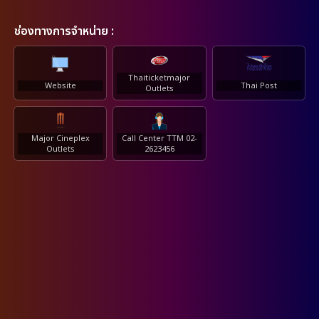
ช่องทางการจำหน่าย :
Thaiticketmajor
Website
Thai Post
Outlets
Major Cineplex
Call Center TTM 02-
Outlets
2623456