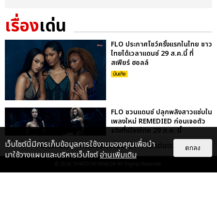
เรื่อง
เด่น
FLO ประกาศโชว์ครั้งแรกในไทย ชาว
ไทยได้เวลาแดนซ์ 29 ส.ค.นี้ ที่
สเฟียร์ ฮอลล์
บันเทิง
FLO ชวนแดนซ์ ปลุกพลังสาวแซ่บใน
เพลงใหม่ REMEDIED ก่อนเจอตัว
จริงที่เมืองไทย 29 ส.ค. นี้
บันเทิง
เว็บไซต์นี้มีการเก็บข้อมูลการใช้งานของคุณเพื่อนำ
เกี่ยวกับเรา
ติดต่อลงโฆษณา
ติดต่อเรา
ตกลง
มาใช้วางแผนและบริหารเว็บไซต์
อ่านเพิ่มเติม
© 2026
THAITICKETMAJOR
All Rights Reserved.
เก็บตกภาพ NATORI กลับมาครั้งนี้
ยิ่งใหญ่กว่าเดิม ระเบิดความมันส์สุด
เร้าใจใน NATORI ONE-...
บันเทิง
: 5