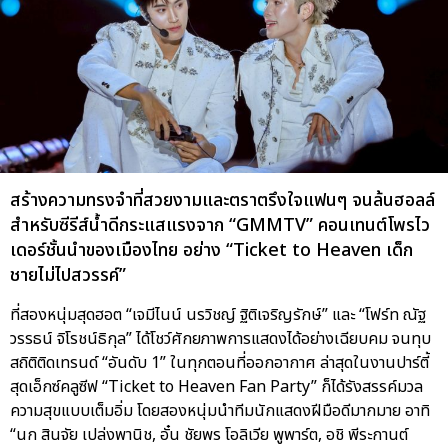
สร้างความทรงจำที่สวยงามและตราตรึงใจแฟนๆ จนล้นฮอลล์
สำหรับซีรีส์น้ำดีกระแสแรงจาก “GMMTV” คอนเทนต์โพรไว
เดอร์ชั้นนำของเมืองไทย อย่าง “Ticket to Heaven เด็ก
ชายไม่ไปสวรรค์”
ที่สองหนุ่มสุดฮอต “เจมีไนน์ นรวิชญ์ ฐิติเจริญรักษ์” และ “โฟร์ท ณัฐ
วรรธน์ จิโรชน์ธิกุล” ได้โชว์ศักยภาพการแสดงได้อย่างเฉียบคม จนทุบ
สถิติติดเทรนด์ “อันดับ 1” ในทุกตอนที่ออกอากาศ ล่าสุดในงานปาร์ตี้
สุดเอ็กซ์คลูซีฟ “Ticket to Heaven Fan Party” ก็ได้รังสรรค์มวล
ความสุขแบบเต็มอิ่ม โดยสองหนุ่มนำทีมนักแสดงฝีมือดีมากมาย อาทิ
“นก สินจัย เปล่งพานิช, อั๋น ชัยพร โอลิเวีย พูพาร์ต, อชิ พีระกานต์