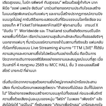
เตียวสุวรรณ, ไบร์ท รพีพงศ์ ทับสุวรรณ” พร้อมด้วยผู้กำกับฯ มาก
ฝีมือ “ออฟ นพณัช ชัยวิมล” มาร่วมถ่ายทอดความประทับใจและสร้าง
โมเมนต์สุดพิเศษร่วมกับแฟนๆ และงานนี้สร้างปรากฏการณ์ความปัง
แบบฉุดไม่อยู่ การันตีด้วยกระแสตอบรับที่ร้อนแรงบนโลกโซเชียล จน
แฮชแท็ก #TicketToHeavenFinalEP พุ่งทะยานขึ้น เทรนด์ X
“อันดับ 1” Worldwide และ Thailand รวมถึงยังติดเทรนด์ในอีก
หลายพื้นที่ทั่วโลก เรียกว่ามวลความสุขล้นทะลักสะเทือนทั้งฮอลล์จริงๆ
นอกจากแฟนๆ ที่มาร่วมแชร์ความทรงจำในสถานที่จริงแล้ว แฟนคลับ
ทั่วโลกที่รับชมแบบ Live Streaming ผ่านทาง “TTM LIVE” ก็ได้รับ
ความสนุกและความซาบซึ้งใจไปพร้อมกันอย่างเต็มอิ่ม ถือเป็นการ
ปิดฉากการเดินทางของซีรีส์ลงอย่างงดงามและสมบูรณ์แบบที่สุด เมื่อ
วันเสาร์ที่ 4 กรกฎาคม 2569 ณ MCC HALL ชั้น 3 เดอะมอลล์ไลฟ์
สโตร์ บางกะปิ ที่ผ่านมา
เริ่มต้นเปิดฉากความสุขด้วยความยิ่งใหญ่จากเหล่านักร้องประสาน
เสียง ที่มาร่วมร้องบทเพลงสุดไพเราะ “ถ้าสวรรค์ไม่มีเธอ ฉันก็ไม่อยาก
ไป” ได้อย่างทรงพลังจนสร้างความขนลุกไปทั้งฮอลล์ ก่อนจะเพิ่มดีกรี
ความซึ้งด้วยเสียงนุ่มละมุนของหนุ่ม “โฟร์ท” ในเพลง “เพียงรัก” แล้ว
ส่งไม้ต่อให้ “เจมีไนน์” ที่หยิบเพลง “เกิดมาเพื่อรักเธอ” มาร้องสะกดใจ