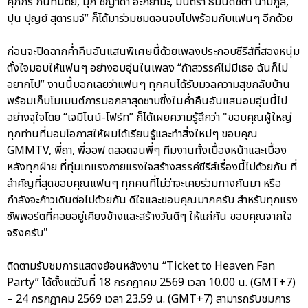
ศุภกร กันทนิตย์, มุก ชญาดา อะกิยามะ, มันตรา ธมนต์ชิตา นามกูล,
ปุน ปุญย์ สุตารมจ์” ก็ได้มาร่วมชมตอนจบไปพร้อมกับแฟนๆ อีกด้วย
ก่อนจะปิดฉากค่ำคืนอันแสนพิเศษนี้ด้วยเพลงประกอบซีรีส์ที่สองหนุ่ม
ตั้งใจมอบให้แฟนๆ อย่างอบอุ่นในเพลง “ถ้าสวรรค์ไม่มีเธอ ฉันก็ไม่
อยากไป” งานนี้บอกเลยว่าแฟนๆ ทุกคนได้รับมวลความสุขกลับบ้าน
พร้อมเก็บโมเมนต์การบอกลาสุดซาบซึ้งในค่ำคืนอันแสนอบอุ่นนี้ไป
อย่างจุใจโดย “เจมีไนน์-โฟร์ท” ก็ได้เผยความรู้สึกว่า "ขอบคุณผู้ใหญ่
ทุกท่านที่มอบโอกาสให้ผมได้เรียนรู้และทำสิ่งใหม่ๆ ขอบคุณ
GMMTV, พี่ถา, พี่ออฟ ตลอดจนพี่ๆ ทีมงานทั้งเบื้องหน้าและเบื้อง
หลังทุกฝ่าย ที่ทุ่มเทแรงกายแรงใจสร้างสรรค์ซีรีส์เรื่องนี้ไปด้วยกัน ที่
สำคัญที่สุดขอบคุณแฟนๆ ทุกคนที่ไม่ว่าจะเคยร่วมทางกันมา หรือ
กำลังจะก้าวเดินต่อไปด้วยกัน ดีใจและขอบคุณมากครับ สำหรับทุกแรง
ซัพพอร์ตที่คอยอยู่เคียงข้างและสร้างวันดีๆ ให้แก่กัน ขอบคุณจากใจ
จริงครับ"
ติดตามรับชมการแสดงย้อนหลังงาน “Ticket to Heaven Fan
Party” ได้ตั้งแต่วันที่ 18 กรกฎาคม 2569 เวลา 10.00 น. (GMT+7)
– 24 กรกฎาคม 2569 เวลา 23.59 น. (GMT+7) สามารถรับชมการ