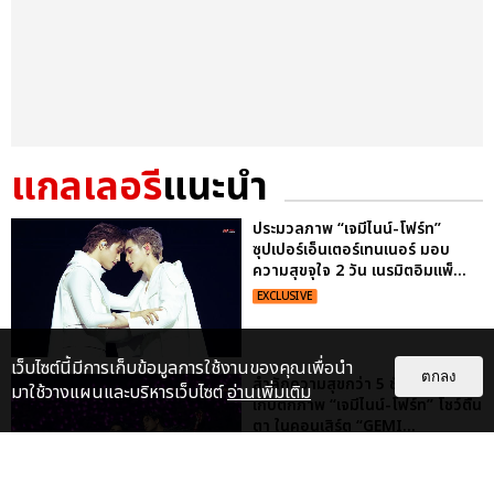
แกลเลอรี
แนะนำ
ประมวลภาพ “เจมีไนน์-โฟร์ท”
ซุปเปอร์เอ็นเตอร์เทนเนอร์ มอบ
ความสุขจุใจ 2 วัน เนรมิตอิมแพ็...
EXCLUSIVE
เว็บไซต์นี้มีการเก็บข้อมูลการใช้งานของคุณเพื่อนำ
ตกลง
สำลักความสุขกว่า 5 ชั่วโมงเต็ม
มาใช้วางแผนและบริหารเว็บไซต์
อ่านเพิ่มเติม
เก็บตกภาพ “เจมีไนน์-โฟร์ท” โชว์ตื่น
ตา ในคอนเสิร์ต “GEMI...
EXCLUSIVE