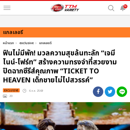
N
แกลเลอรี
หน้าแรก
exclusive
แกลเลอรี
ฟินไม่มีพัก! มวลความสุขล้นทะลัก “เจมี
ไนน์-โฟร์ท” สร้างความทรงจำที่สวยงาม
ปิดฉากซีรีส์คุณภาพ “TICKET TO
HEAVEN เด็กชายไม่ไปสวรรค์”
EXCLUSIVE
: 6 ก.ค. 2569
: 20