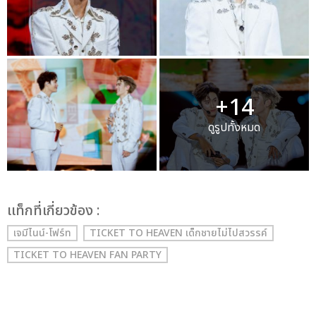
+14
ดูรูปทั้งหมด
เเท็กที่เกี่ยวข้อง :
เจมีไนน์-โฟร์ท
TICKET TO HEAVEN เด็กชายไม่ไปสวรรค์
TICKET TO HEAVEN FAN PARTY