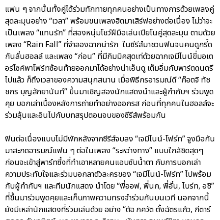
แฟน ๆ จากนั้นทั้งคู่ได้ร่วมทักทายทุกคนอย่างเป็นทางการด้วยเพลงคู่
สุดละมุนอย่าง “เวลา” พร้อมขนเพลงฮิตมาเสิร์ฟอย่างต่อเนื่อง ไม่ว่าจะ
เป็นเพลง “แทนรัก” ที่สองหนุ่มโชว์ฝีมือเล่นเปียโนคู่สุดละมุน ตามด้วย
เพลง “Rain Fall” ที่จำลองฉากน่ารัก ในซีรีส์มาชวนฟินจนคนดูกรี๊ด
กันลั่นฮอลล์ และเพลง “ก่อน” ที่มีกิมมิคสุดเท่ด้วยฉากเจมีไนน์ขี่มอเต
อร์ไซค์พาโฟร์ทซ้อนท้ายออกมาได้อย่างน่าเอ็นดู เต็มอิ่มกับพาร์ตดนตรี
ไปแล้ว ก็ถึงเวลาของความสนุกสนาน เมื่อพิธีกรอารมณ์ดี “ก๊อตจิ ทัช
ชกร บุญลัภยานันท์” ขึ้นมาเชิญสองนักแสดงนำและผู้กำกับฯ ร่วมพูด
คุย บอกเล่าเบื้องหลังการถ่ายทำอย่างออกรส ก่อนที่ทุกคนในฮอลล์จะ
ร่วมลุ้นและอินไปกับบทสรุปตอนจบของซีรีส์พร้อมกัน
ฟินต่อเนื่องแบบไม่มีพักหลังจากซีรีส์จบลง “เจมีไนน์-โฟร์ท” จูงมือกัน
มาสะกดอารมณ์แฟน ๆ ต่อในเพลง “ระหว่างทาง” แบบใกล้ชิดสุดๆ
ก่อนจะเข้าสู่พาร์ทซึ้งที่ทำเอาหลายคนแอบซับน้ำตา กับการบอกเล่า
ความประทับใจและร่วมบอกลาตัวละครของ “เจมีไนน์-โฟร์ท” ไปพร้อม
กับผู้กำกับฯ และทีมนักแสดง นำโดย “พี่ออฟ, พี่นก, พี่อั๋น, ไบร์ท, อชิ”
ที่ขึ้นมาร่วมพูดคุยและเก็บภาพความทรงจำร่วมกันบนเวที นอกจากนี้
ยังมีเหล่านักแสดงที่ร่วมเล่นด้วย อย่าง “ต้อ ภควัต ตั้งฉัตรแก้ว, กีตาร์