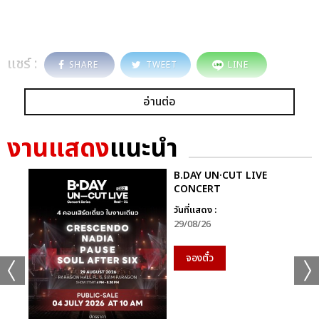
แชร์ :
SHARE
TWEET
LINE
อ่านต่อ
งานแสดง
แนะนำ
B.DAY UN·CUT LIVE
CONCERT
วันที่แสดง :
29/08/26
จองตั๋ว