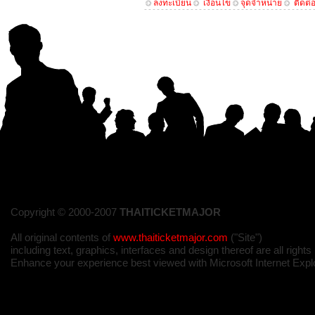
ลงทะเบียน
เงื่อนไข
จุดจำหน่าย
ติดต่
Copyright © 2000-2007
THAITICKETMAJOR
All original contents of
www.thaiticketmajor.com
("Site")
including text, graphics, interfaces and design thereof are all right
Enhance your experience best viewed with Microsoft Internet Expl