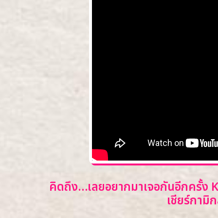
คิดถึง…เลยอยากมาเจอกันอีกครั้ง 
เชียร์กามิ