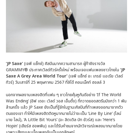
‘JP Saxe’
(เจพี แซ็กซ์) ศิลปินมากความสามารถ ผู้ท้าชิงรางวัล
GRAMMY® ประกาศเวิลด์ทัวร์ครั้งใหม่ พร้อมเจอแฟนเพลงชาวไทยใน
‘JP
Saxe A Grey Area World Tour’
(เจพี แซ็กซ์ อะ เกรย์ แอเรีย เวิลด์
ทัวร์) วันเสาร์ที่ 25 พฤษภาคม 2567 ที่ลิโด้ คอนเน็คท์ ฮอลล์ 3
นอกจากผลงานเพลงฮิตที่แฟน ๆ ชาวไทยคุ้นหูกันดีอย่าง ‘If The World
Was Ending’ (อิฟ เดอะ เวิลด์ วอส เอ็นดิ้ง) ที่กวาดยอดสตรีมมิงกว่า 1 พัน
ล้านครั้ง แล้ว JP Saxe ยังเป็นที่รู้จักในฐานะศิลปินที่ทำเพลงออกมาจากตัว
ตนของเขา ทำให้มีเพลงฮิตติดหูมากมายไม่ว่าจะเป็น ‘Line By Line’ (ไลน์
บาย ไลน์), ‘A Little Bit Yours’ (อะ ลิตเติล บิท ยัวร์ส) และ ‘Here’s
Hopin’ (เฮียร์ส ฮอพพิน) และได้รับคำชมจากนักวิจารณ์เพลงมากมายโดย
เฉพาะเสียงและเนื้อเพลงอันเป็นเอกลักษณ์