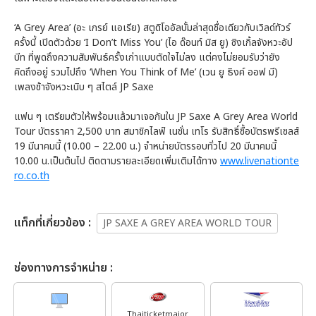
‘A Grey Area’ (อะ เกรย์ แอเรีย) สตูดิโออัลบั้มล่าสุดชื่อเดียวกับเวิลด์ทัวร์
ครั้งนี้ เปิดตัวด้วย ‘I Don’t Miss You’ (ไอ ด๊อนท์ มิส ยู) ซิงเกิ้ลจังหวะอัป
บีท ที่พูดถึงความสัมพันธ์ครั้งเก่าแบบตัดใจไม่ลง แต่คงไม่ยอมรับว่ายัง
คิดถึงอยู่ รวมไปถึง ‘When You Think of Me’ (เวน ยู ธิงค์ ออฟ มี)
เพลงช้าจังหวะเนิบ ๆ สไตล์ JP Saxe
แฟน ๆ เตรียมตัวให้พร้อมแล้วมาเจอกันใน JP Saxe A Grey Area World
Tour บัตรราคา 2,500 บาท สมาชิกไลฟ์ เนชั่น เทโร รับสิทธิ์ซื้อบัตรพรีเซลส์
19 มีนาคมนี้ (10.00 – 22.00 น.) จำหน่ายบัตรรอบทั่วไป 20 มีนาคมนี้
10.00 น.เป็นต้นไป ติดตามรายละเอียดเพิ่มเติมได้ทาง
www.livenationte
ro.co.th
เเท็กที่เกี่ยวข้อง :
JP SAXE A GREY AREA WORLD TOUR
ช่องทางการจำหน่าย :
Thaiticketmajor