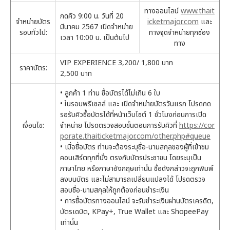
ทางออนไลน์
www.thait
กดคิว 9:00 น. วันที่ 20
จำหน่ายบัตร
icketmajor.com
และ
มีนาคม 2567 เปิดจำหน่าย
รอบทั่วไป:
ทางจุดจำหน่ายทุกช่อง
เวลา 10:00 น. เป็นต้นไป
ทาง
VIP EXPERIENCE 3,200/ 1,800 บาท
ราคาบัตร:
2,500 บาท
• ลูกค้า 1 ท่าน ซื้อบัตรได้ไม่เกิน 6 ใบ
• ในรอบพรีเซลล์ และ เปิดจำหน่ายบัตรวันแรก โปรดกด
รอรับคิวซื้อบัตรได้ที่หน้าเว็บไซต์ 1 ชั่วโมงก่อนการเปิด
เงื่อนไข:
จำหน่าย โปรดตรวจสอบขั้นตอนการรับคิวที่
https://cor
porate.thaiticketmajor.com/other.php#queue
• เมื่อซื้อบัตร ท่านจะต้องระบุชื่อ-นามสกุลของผู้ที่เข้าชม
คอนเสิร์ตทุกที่นั่ง ตรงกับบัตรประชาชน โดยระบุเป็น
ภาษาไทย หรือภาษาอังกฤษเท่านั้น ชื่อดังกล่าวจะถูกพิมพ์
ลงบนบัตร และไม่สามารถเปลี่ยนแปลงได้ โปรดตรวจ
สอบชื่อ-นามสกุลให้ถูกต้องก่อนชำระเงิน
• การซื้อบัตรทางออนไลน์ จะรับชำระเงินผ่านบัตรเครดิต,
บัตรเดบิต, KPay+, True Wallet และ ShopeePay
เท่านั้น