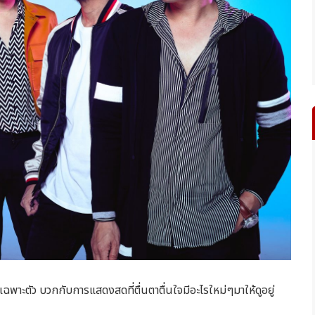
าะตัว บวกกับการแสดงสดที่ตื่นตาตื่นใจมีอะไรใหม่ๆมาให้ดูอยู่