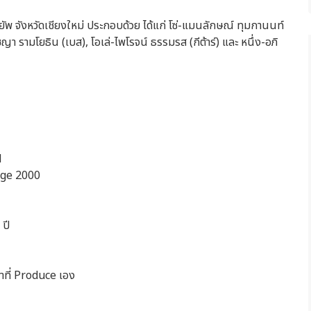
พ จังหวัดเชียงใหม่ ประกอบด้วย ได้แก่ โซ่-แมนลักษณ์ ทุมกานนท์
รชญา รามโยธิน (เบส), โอเล่-ไพโรจน์ ธรรมรส (กีต้าร์) และ หนึ่ง-อภิ
d
nge 2000
 ปี
้าที่ Produce เอง