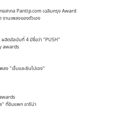
ลงไทยสากล Pantip.com เฉลิมกรุง Award
 ผลิต งานเพลงของตัวเอง
ิตอัลบัมที่ 4 มีชื่อว่า "PUSH"
lay awards
พลง "เจ็บและชินไปเอง"
G awards
 ที่อิมแพก อารีน่า