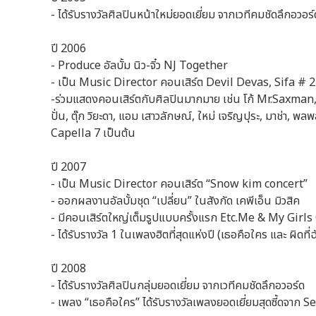
- ได้รับรางวัลศิลปินหน้าใหม่ยอดเยี่ยม จากเวทีคมชัดลึกอวอ
ปี 2006
- Produce อัลบั้ม นิว-จิ๋ว NJ Together
- เป็น Music Director คอนเสิร์ต Devil Devas, Sifa #
-ร่วมแสดงคอนเสิร์ตกับศิลปินมากมาย เช่น โก้ Mr.Saxman, 
ปั่น, ตุ๊ก วิยะดา, แอม เสาวลักษณ์, ใหม่ เจริญปุระ, มาช่า, พล
Capella 7 เป็นต้น
ปี 2007
- เป็น Music Director คอนเสิร์ต “Snow kim concert”
- ออกผลงานอัลบั้มชุด “เปลี่ยน” ในสังกัด เคพีเอ็น มิวสิค
- มีคอนเสิร์ตใหญ่เต็มรูปแบบครั้งแรก Etc.Me & My Girl
- ได้รับรางวัล 1 ในเพลงฮิตที่สุดแห่งปี (เธอคือใคร และ ผิ
ปี 2008
- ได้รับรางวัลศิลปินกลุ่มยอดเยี่ยม จากเวทีคมชัดลึกอวอร์ด
- เพลง “เธอคือใคร” ได้รับรางวัลเพลงยอดเยี่ยมสุดซี้ดจาก