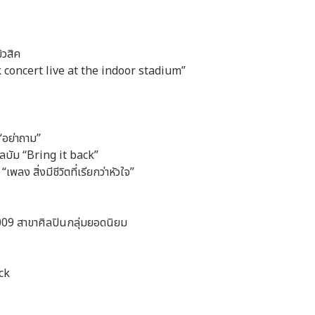
ิวสิค
ack concert live at the indoor stadium”
“อย่าถาม”
อัลบัม “Bring it back”
ลง สิ่งมีชีวิตที่เรียกว่าหัวใจ”
2009 สาขาศิลปินกลุ่มยอดนิยม
ack