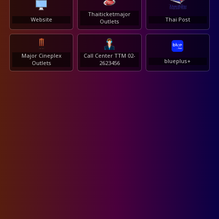
Thaiticketmajor
Website
Thai Post
Outlets
Major Cineplex
Call Center TTM 02-
blueplus+
Outlets
2623456