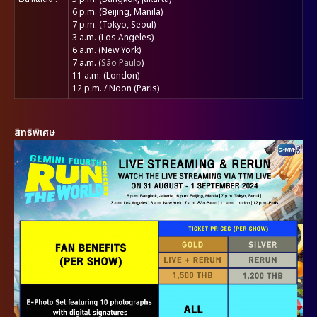
6 p.m. (Beijing, Manila)
7 p.m. (Tokyo, Seoul)
3 a.m. (Los Angeles)
6 a.m. (New York)
7 a.m. (
São Paulo
)
11 a.m. (London)
12 p.m. / Noon (Paris)
สิทธิพิเศษ