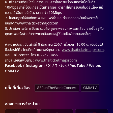
6.
เพื่อความต่อเนื่องในการรับชม ควรใช้ความเร็วอินเทอร์เน็ตขั้นต่ำ
10Mbps การใช้อินเทอร์เน็ตสาธารณะ อาจทำให้การรับชมไม่ต่อเนื่อง แม้
ความเร็วอินเทอร์เน็ตจะมากกว่า 10Mbps
7.
ไม่อนุญาตให้บันทึกภาพ เผยแพร่ซ้ำ และถ่ายทอดสดผ่านช่องทางอื่น
นอกจากwww.thaiticketmajor.com
8.
ประสบการณ์การรับชม รวมถึงคุณภาพของภาพและเสียง อาจขึ้นอยู่กับ
คุณภาพเครือข่าย/สภาพแวดล้อมของผู้ใช้และปัจจัยภายนอกอื่นๆ
จำหน่ายบัตร
: วันเสาร์ที่ 8 มิถุนายน 2567 เริ่มเวลา 10.00 น. เป็นต้นไป
ซื้อบัตรได้ที่
: ไทยทิคเก็ตเมเจอร์ทุกสาขา,
www.thaiticketmajor.com
,
และ Call center โทร 0-2262-3456
รายละเอียดเพิ่มเติม
:
www.thaiticketmajor.com
Facebook / Instagram / X / Tiktok / YouTube / Weibo:
GMMTV
เเท็กที่เกี่ยวข้อง :
GFRunTheWorldConcert
GMMTV
ช่องทางการจำหน่าย :