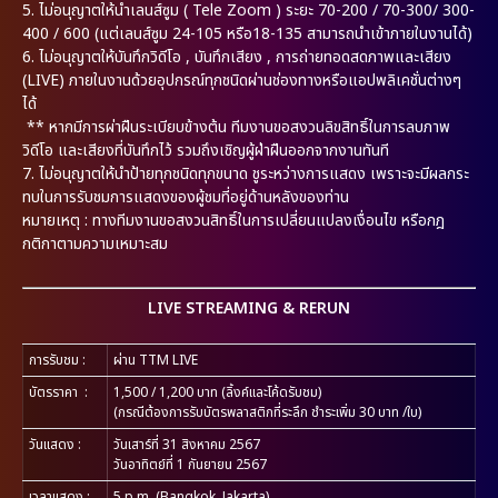
5.
ไม่อนุญาตให้นำเลนส์ซูม ( Tele Zoom ) ระยะ 70-200 / 70-300/ 300-
400 / 600 (แต่เลนส์ซูม 24-105 หรือ18-135 สามารถนำเข้าภายในงานได้)
6.
ไม่อนุญาตให้บันทึกวิดีโอ , บันทึกเสียง , การถ่ายทอดสดภาพและเสียง
(LIVE) ภายในงานด้วยอุปกรณ์ทุกชนิดผ่านช่องทางหรือแอปพลิเคชั่นต่างๆ
ได้
** หากมีการผ่าฝืนระเบียบข้างต้น ทีมงานขอสงวนลิขสิทธิ์ในการลบภาพ
วิดีโอ และเสียงที่บันทึกไว้ รวมถึงเชิญผู้ฝ่าฝืนออกจากงานทันที
7.
ไม่อนุญาตให้นำป้ายทุกชนิดทุกขนาด ชูระหว่างการแสดง เพราะจะมีผลกระ
ทบในการรับชมการแสดงของผู้ชมที่อยู่ด้านหลังของท่าน
หมายเหตุ : ทางทีมงานขอสงวนสิทธิ์ในการเปลี่ยนแปลงเงื่อนไข หรือกฎ
กติกาตามความเหมาะสม
LIVE STREAMING & RERUN
การรับชม
:
ผ่าน TTM LIVE
บัตรราคา
:
1,500 / 1,200 บาท (ลิ้งค์และโค้ดรับชม)
(กรณีต้องการรับบัตรพลาสติกที่ระลึก ชำระเพิ่ม 30 บาท /ใบ)
วันแสดง
:
วันเสาร์ที่ 31 สิงหาคม 2567
วันอาทิตย์ที่ 1 กันยายน 2567
เวลาแสดง
 :
5 p.m. (Bangkok, Jakarta)