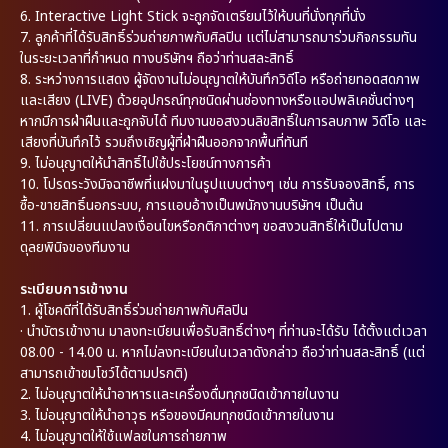
6. Interactive Light Stick จะถูกจัดเตรียมไว้ให้บนที่นั่งทุกที่นั่ง
7. ลูกค้าที่ได้รับสิทธิ์ร่วมถ่ายภาพกับศิลปิน แต่ไม่สามารถมาร่วมกิจกรรมทัน
ในระยะเวลาที่กำหนด ทางบริษัทฯ ถือว่าท่านสละสิทธิ์
8. ระหว่างการแสดง ผู้จัดงานไม่อนุญาตให้บันทึกวิดีโอ หรือถ่ายทอดสดภาพ
และเสียง (LIVE) ด้วยอุปกรณ์ทุกชนิดผ่านช่องทางหรือแอปพลิเคชั่นต่างๆ
หากมีการฝ่าฝืนและถูกจับได้ ทีมงานขอสงวนลิขสิทธิ์ในการลบภาพ วิดีโอ และ
เสียงที่บันทึกไว้ รวมถึงเชิญผู้ที่ฝ่าฝืนออกจากพื้นที่ทันที
9. ไม่อนุญาตให้นำสิทธิ์ไปใช้ประโยชน์ทางการค้า
10. โปรดระวังมิจฉาชีพที่แฝงมาในรูปแบบต่างๆ เช่น การรับจองสิทธิ์, การ
ซื้อ-ขายสิทธิ์นอกระบบ, การแอบอ้างเป็นพนักงานบริษัทฯ เป็นต้น
11. การเปลี่ยนแปลงเงื่อนไขหรือกติกาต่างๆ ขอสงวนสิทธิ์ให้เป็นไปตาม
ดุลยพินิจของทีมงาน
ระเบียบการเข้างาน
1.
ผู้โชคดีที่ได้รับสิทธิ์ร่วมถ่ายภาพกับศิลปิน
·
นำบัตรเข้างาน มาลงทะเบียนเพื่อรับสิทธิ์ต่างๆ ที่ท่านจะได้รับ ได้ตั้งแต่เวลา
08.00 - 14.00 น. หากไม่ลงทะเบียนในเวลาดังกล่าว ถือว่าท่านสละสิทธิ์ (แต่
สามารถเข้าชมโชว์ได้ตามปรกติ)
2.
ไม่อนุญาตให้นำอาหารและเครื่องดื่มทุกชนิดเข้าภายในงาน
3.
ไม่อนุญาตให้นำอาวุธ หรือของมีคมทุกชนิดเข้าภายในงาน
4.
ไม่อนุญาตให้ใช้แฟลชในการถ่ายภาพ