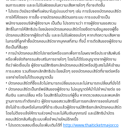
ชมการแสดง และจะไม่รับผิดชอบในความเสียหายใดๆ ที่อาจเกิดขึ้น
• โปรดระวังมิจฉาชีพที่แฝงมาในรูปแบบต่างๆ เช่น การรับจองบัตรคอนเสิร์ต
การให้โค้ดจอง การซื้อ-ขายบัตรคอนเสิร์ตนอกระบบ การแอบอ้างเป็น
พนักงานของบริษัทผู้จัดงานฯ เป็นต้น โปรดทราบว่า ทางผู้จัดงานขอสงวน
สิทธิ์ในการให้สิทธิประโยชน์ของบัตรชมคอนเสิร์ตโดยยึดตามข้อมูลของผู้ซื้อ
บัตรคอนเสิร์ตจากผู้จัดเท่านั้น และจะไม่รับผิดชอบใดๆ หากเกิดความเสียหาย
ในกรณีที่ลูกค้าซื้อบัตรคอนเสิร์ตจากบุคคลที่สาม ทั้งนี้ การตัดสินของผู้จัดงาน
ถือเป็นที่สิ้นสุด
• การนำบัตรคอนเสิร์ตไปขายต่อหรือแจกเพื่อการโฆษณาหรือประชาสัมพันธ์
หรือเพื่อจัดกิจกรรมส่งเสริมการขายใดๆ โดยไม่ได้รับอนุญาตจากผู้จัดงาน
ถือว่าผิดเงื่อนไข ผู้จัดงานมีสิทธิยกเลิกบัตรคอนเสิร์ตหรือปฏิเสธไม่ให้เข้าชม
การแสดง รวมถึงยกเลิกสิทธิประโยชน์ใดๆ ของบัตรคอนเสิร์ตที่ขายต่อหรือ
แจกจ่ายโดยไม่ได้รบอนุญาตนั้น
• บัตรคอนเสิร์ตที่ซื้อแล้วไม่สามารถเปลี่ยนรอบและไม่สามารถเปลี่ยนที่นั่งได้
• บัตรคอนเสิร์ตเป็นทรัพย์สินของผู้จัดงาน ไม่อนุญาตให้นำไปจำหน่ายต่อ ขอ
คืนเงิน แลกเปลี่ยน หรือ โอนสิทธิในบัตรแก่ผู้อื่น หากตรวจสอบและพบหลัก
ฐานการกระทำดังกล่าว ผู้จัดงานขอสงวนสิทธิ์ในการยกเลิกการจองในกรณี
ยังไม่ชำระเงินหรือในกรณีที่ชำระเงินแล้วผู้จัดงานมีสิทธิยกเลิกบัตรคอนเสิร์ต
โดยไม่ต้องแจ้งให้ทราบล่วงหน้าและไม่คืนเงินทุกกรณี และมีสิทธินำบัตร
คอนเสิร์ตกลับคืนสู่ระบบเพื่อจำหน่ายใหม่อีกครั้ง
• โปรดตรวจสอบเงื่อนไขเพิ่มเติมได้ที่
http://www.thaiticketmajor.co