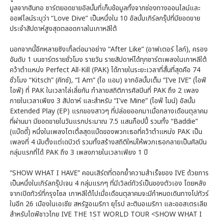
มูลจากฮันทอ ชาร์ตยอดขายอัลบั้มที่เก็บข้อมูลทั้งจากช่องทางออนไลน์และ
ออฟไลน์ระบุว่า “Love Dive” เป็นหนึ่งใน 10 อัลบั้มเกิร์ลกรุ๊ปที่มียอดขาย
ประจำสัปดาห์สูงสุดตลอดกาลในเกาหลีใต้
นอกจากนี้อีกหลายซิงเกิ้ลต่อมาอย่าง “After Like” (อาฟเตอร์ ไลก์), ครอง
อันดับ 1 บนชาร์ตรายชั่วโมง รายวัน รายสัปดาห์ได้ทุกชาร์ตเพลงในเกาหลีใต้
คว้าตำแหน่ง Perfect All-Kill (PAK) ได้ภายในระยะเวลาที่สั้นที่สุดคือ 74
ชั่วโมง “Kitsch” (คิทช์), “I Am” (ไอ แอม) จากอัลบั้มเต็ม “I’ve IVE” (ไอฟ์
ไอฟ์) ที่ PAK ในเวลาไล่เลี่ยกัน ทำลายสถิติการศิลปินที่ PAK ถึง 2 เพลง
ภายในเวลาเพียง 3 สัปดาห์ และสำหรับ “I've Mine” (ไอฟ์ ไมน์) อัลบั้ม
Extended Play (EP) แรกของสาวๆ ที่ปล่อยออกมาเมื่อกลางเดือนตุลาคม
ที่ผ่านมา มียอดขายในวันแรกประมาณ 7.5 แสนก็อปปี้ รวมทั้ง “Baddie”
(แบ๊ดดี้) หนึ่งในเพลงไตเติ้ลสุดแบ๊ดของพวกเธอที่คว้าตำแหน่ง PAK เป็น
เพลงที่ 4 นับตั้งแต่เดบิวต์ รวมทั้งสร้างสถิติใหม่ให้พวกเธอกลายเป็นศิลปิน
กลุ่มแรกที่ได้ PAK ถึง 3 เพลงภายในเวลาเพียง 1 ปี
“SHOW WHAT I HAVE” คอนเสิร์ตที่ตอกย้ำความสำเร็จของ IVE ด้วยการ
เป็นหนึ่งในเกิร์ลกรุ๊ปเจน 4 กลุ่มแรกๆ ที่มีเวิลด์ทัวร์เป็นของตัวเอง โดยหลัง
จากเปิดทัวร์ที่กรุงโซล เกาหลีใต้ไปเมื่อเดือนตุลาคมจะมีกำหนดเดินทางไปทัวร์
ในอีก 26 เมืองในเอเชีย สหรัฐอเมริกา ยุโรป ละตินอเมริกา และออสเตรเลีย
สำหรับไดฟ์ชาวไทย IVE THE 1ST WORLD TOUR <SHOW WHAT I