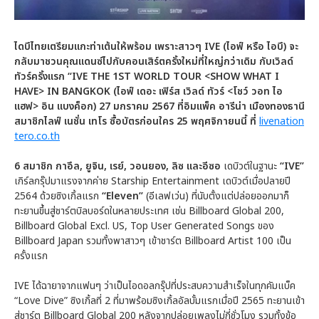
ไดบึไทยเตรียมแกะท่าเต้นให้พร้อม เพราะสาวๆ IVE (ไอฟ์ หรือ ไอบึ) จะ
กลับมาชวนคุณแดนซ์ไปกับคอนเสิร์ตครั้งใหม่ที่ใหญ่กว่าเดิม กับเวิลด์
ทัวร์ครั้งแรก “IVE THE 1ST WORLD TOUR <SHOW WHAT I
HAVE> IN BANGKOK (ไอฟ์ เดอะ เฟิร์ส เวิลด์ ทัวร์ <โชว์ วอท ไอ
แฮฟ> อิน แบงค็อก) 27 มกราคม 2567 ที่อิมแพ็ค อารีน่า เมืองทองธานี
สมาชิกไลฟ์ เนชั่น เทโร ซื้อบัตรก่อนใคร 25 พฤศจิกายนนี้ ที่
livenation
tero.co.th
6 สมาชิก กาอึล, ยูจิน, เรย์, วอนยอง, ลิซ และอีซอ
เดบิวต์ในฐานะ
“IVE”
เกิร์ลกรุ๊ปมาแรงจากค่าย Starship Entertainment เดบิวต์เมื่อปลายปี
2564 ด้วยซิงเกิ้ลแรก
“Eleven”
(อีเลฟเว่น) ที่นับตั้งแต่ปล่อยออกมาก็
ทะยานขึ้นสู่ชาร์ตบิลบอร์ดในหลายประเทศ เช่น Billboard Global 200,
Billboard Global Excl. US, Top User Generated Songs ของ
Billboard Japan รวมทั้งพาสาวๆ เข้าชาร์ต Billboard Artist 100 เป็น
ครั้งแรก
IVE ได้ฉายาจากแฟนๆ ว่าเป็นไอดอลกรุ๊ปที่ประสบความสำเร็จในทุกคัมแบ็ค
“Love Dive” ซิงเกิ้ลที่ 2 ที่มาพร้อมซิงเกิ้ลอัลบั้มแรกเมื่อปี 2565 ทะยานเข้า
สู่ชาร์ต Billboard Global 200 หลังจากปล่อยเพลงไม่กี่ชั่วโมง รวมทั้งข้อ