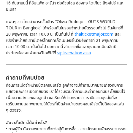
16 กันยายนนี้ ที่อิมแพ็ค อารีน่า ต่อด้วยโซล ฮ่องกง โตเกียว สิงคโปร์ และ
มะนิลา
แฟนๆ ชาวไทยสามารถซื้อบัตร “Olivia Rodrigo – GUTS WORLD
TOUR in Bangkok” ได้พร้อมกันในรอบจำหน่ายบัตรรอบทั่วไป วันจันทร์ที่
20 พฤษภาคม เวลา 10.00 น. เป็นต้นไป ที่
thaiticketmajor.com
และ
เปิดจำหน่ายที่เคาน์เตอร์ไทยทิคเก็ตเมเจอร์ในวันอังคารที่ 21 พฤษภาคม
เวลา 10.00 น. เป็นต้นไป นอกจากนี้ สามารถซื้อและดูรายละเอียดสิทธิ
ประโยชน์ของแพ็คเกจวีไอพีได้ที่
vip.livenation.asia
คำถามที่พบบ่อย
ก่อนการเปิดจำหน่ายบัตรคอนเสิร์ต ลูกค้าอาจมีคำถามมากมายเกี่ยวกับการ
แสดงและการเปิดขายบัตร เราได้รวบรวมคำถามและคำตอบที่มีประโยชน์นี้ไว้
เพื่อความสะดวกของลูกค้า ขอเรียนให้ท่านทราบว่า เรามีความมุ่งมั่นที่จะ
เตรียมงานและพยายามให้บัตรที่เปิดจำหน่ายของคอนเสิร์ตนี้ไปถึงของแฟน
ๆ ตัวจริง.
ฉันจะซื้อบัตรได้อย่างไร?
• ทางผู้จัด มีความพยายามที่จะต่อสู้กับการซื้อ - ขายบัตรแบบผิดจรรยาบรรณ