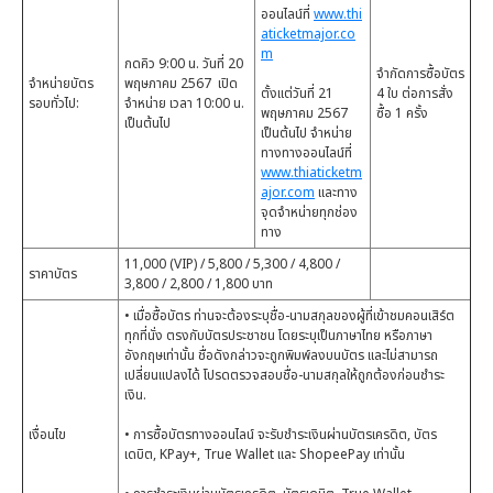
ออนไลน์ที่
www.thi
aticketmajor.co
m
กดคิว 9:00 น. วันที่ 20
จำกัดการซื้อบัตร
จำหน่ายบัตร
พฤษภาคม 2567 เปิด
ตั้งแต่วันที่ 21
4 ใบ ต่อการสั่ง
รอบทั่วไป:
จำหน่าย เวลา 10:00 น.
พฤษภาคม 2567
ซื้อ 1 ครั้ง
เป็นต้นไป
เป็นต้นไป จำหน่าย
ทางทางออนไลน์ที่
www.thiaticketm
ajor.com
และทาง
จุดจำหน่ายทุกช่อง
ทาง
11,000 (VIP) / 5,800 / 5,300 / 4,800 /
ราคาบัตร
3,800 / 2,800 / 1,800 บาท
• เมื่อซื้อบัตร ท่านจะต้องระบุชื่อ-นามสกุลของผู้ที่เข้าชมคอนเสิร์ต
ทุกที่นั่ง ตรงกับบัตรประชาชน โดยระบุเป็นภาษาไทย หรือภาษา
อังกฤษเท่านั้น ชื่อดังกล่าวจะถูกพิมพ์ลงบนบัตร และไม่สามารถ
เปลี่ยนแปลงได้ โปรดตรวจสอบชื่อ-นามสกุลให้ถูกต้องก่อนชำระ
เงิน.
เงื่อนไข
• การซื้อบัตรทางออนไลน์ จะรับชำระเงินผ่านบัตรเครดิต, บัตร
เดบิต, KPay+, True Wallet และ ShopeePay เท่านั้น