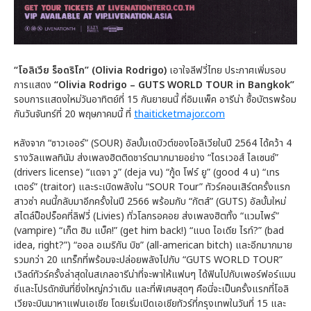
“โอลิเวีย ร็อดริโก” (Olivia Rodrigo)
เอาใจลีฟวี่ไทย ประกาศเพิ่มรอบ
การแสดง
“Olivia Rodrigo – GUTS WORLD TOUR in Bangkok”
รอบการแสดงใหม่วันอาทิตย์ที่ 15 กันยายนนี้ ที่อิมแพ็ค อารีน่า ซื้อบัตรพร้อม
กันวันจันทร์ที่ 20 พฤษภาคมนี้ ที่
thaiticketmajor.com
หลังจาก “ซาวเออร์” (SOUR) อัลบั้มเดบิวต์ของโอลิเวียในปี 2564 ได้คว้า 4
รางวัลแพลทินัม ส่งเพลงฮิตติดชาร์ตมากมายอย่าง “ไดรเวอส์ ไลเซนซ์”
(drivers license) “แดจา วู” (deja vu) “กู้ด โฟร์ ยู” (good 4 u) “เทร
เตอร์” (traitor) และระเบิดพลังใน “SOUR Tour” ทัวร์คอนเสิร์ตครั้งแรก
สาวซ่า คนนี้กลับมาอีกครั้งในปี 2566 พร้อมกับ “กัตส์” (GUTS) อัลบั้มใหม่
สไตล์ป็อปร็อคที่ลิฟวี่ (Livies) ทั่วโลกรอคอย ส่งเพลงฮิตทั้ง “แวมไพร์”
(vampire) “เก็ต ฮิม แบ็ค!” (get him back!) “แบด ไอเดีย ไรท์?” (bad
idea, right?”) “ออล อเมริกัน บิช” (all-american bitch) และอีกมากมาย
รวมกว่า 20 แทร็กที่พร้อมจะปล่อยพลังไปกับ “GUTS WORLD TOUR”
เวิลด์ทัวร์ครั้งล่าสุดในสเกลอารีน่าที่จะพาให้แฟนๆ ได้ฟินไปกับเพอร์ฟอร์แมน
ซ์และโปรดักชันที่ยิ่งใหญ่กว่าเดิม และที่พิเศษสุดๆ คือนี่จะเป็นครั้งแรกที่โอลิ
เวียจะบินมาหาแฟนเอเชีย โดยเริ่มเปิดเอเชียทัวร์ที่กรุงเทพในวันที่ 15 และ