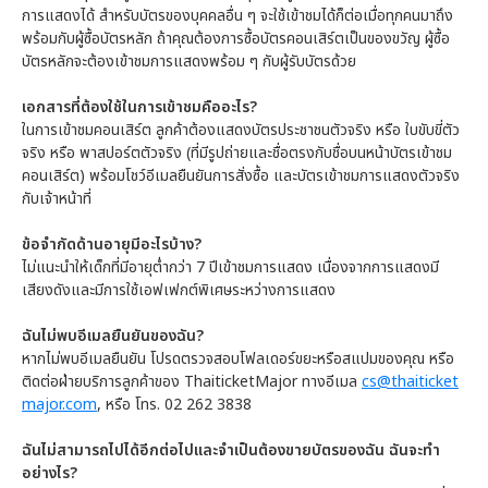
การแสดงได้ สำหรับบัตรของบุคคลอื่น ๆ จะใช้เข้าชมได้ก็ต่อเมื่อทุกคนมาถึง
พร้อมกับผู้ซื้อบัตรหลัก ถ้าคุณต้องการซื้อบัตรคอนเสิร์ตเป็นของขวัญ ผู้ซื้อ
บัตรหลักจะต้องเข้าชมการแสดงพร้อม ๆ กับผู้รับบัตรด้วย
เอกสารที่ต้องใช้ในการเข้าชมคืออะไร?
ในการเข้าชมคอนเสิร์ต ลูกค้าต้องแสดงบัตรประชาชนตัวจริง หรือ ใบขับขี่ตัว
จริง หรือ พาสปอร์ตตัวจริง (ที่มีรูปถ่ายและชื่อตรงกับชื่อบนหน้าบัตรเข้าชม
คอนเสิร์ต) พร้อมโชว์อีเมลยืนยันการสั่งซื้อ และบัตรเข้าชมการแสดงตัวจริง
กับเจ้าหน้าที่
ข้อจำกัดด้านอายุมีอะไรบ้าง?
ไม่แนะนำให้เด็กที่มีอายุต่ำกว่า 7 ปีเข้าชมการแสดง เนื่องจากการแสดงมี
เสียงดังและมีการใช้เอฟเฟกต์พิเศษระหว่างการแสดง
ฉันไม่พบอีเมลยืนยันของฉัน?
หากไม่พบอีเมลยืนยัน โปรดตรวจสอบโฟลเดอร์ขยะหรือสแปมของคุณ หรือ
ติดต่อฝ่ายบริการลูกค้าของ ThaiticketMajor ทางอีเมล
cs@thaiticket
major.com
, หรือ โทร. 02 262 3838
ฉันไม่สามารถไปได้อีกต่อไปและจำเป็นต้องขายบัตรของฉัน ฉันจะทำ
อย่างไร?