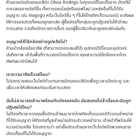
ห้ามขายต่อบัตรคอนเสิร์ต Olivia Rodrigo ในทุกกรณีโดยเด็ดขาด บัตรที่มี
การเสนอขายต่อที่อื่น ทั้งทางออนไลน์หรือออฟไลน์ (แหล่งอื่นที่ไม่ได้รับ
อนุญาต เช่น Viagogo หรือเว็บไซต์อื่น ๆ ที่ไม่ใช่ไทยทิคเก็ตเมเจอร์) จะส่งผล
ให้การจองบัตรทั้งหมดถูกยกเลิก ผู้ซื้อบัตรทั้งกลุ่มจะถูกปฏิเสธไม่ให้เข้าชม
การแสดง รวมถึงบัตรรายการอื่นๆ ของผู้ซื้อเดียวกันจะถูกยกเลิกเช่นกัน
อนุญาตให้ใช้กล้องถ่ายรูปหรือไม่?
ห้ามนำกล้องมืออาชีพ (ที่สามารถถอดเลนส์ได้) อุปกรณ์วิดีโอและอุปกรณ์
บันทึกภาพ เข้าในพื้นที่การแสดงโดยเด็ดขาด คุณสามารถใช้กล้องจากโทร
ศัพท์สมาร์ทโฟนได้
เราควรมาถึงเร็วแค่ไหน?
โปรดตรวจสอบเว็บไซต์ตัวแทนขายบัตรคอนเสิร์ตเพื่อดูเวลาเปิดประตู และ
เผื่อเวลาให้เพียงพอก่อนเริ่มการแสดง
ฉันไม่สามารถเข้ามาพร้อมกับบัตรของฉัน มันสแกนไม่สำเร็จและฉันถูก
ปฏิเสธใช่ไหม?
ไม่ต้องกังวล หากคุณซื้อบัตรเข้าชมมาจากไทยทิคเก็ตเมเจอร์ตัวแทนจำหน่าย
ที่ได้รับอนุญาต ให้ติดต่อที่บูธจำหน่ายบัตรบริเวณหน้างาน เจ้าหน้าที่พร้อมให้
ความช่วยเหลือ โปรดทราบว่า อย่าซื้อบัตรเข้าชมจากเว็บไซต์หรือพวกคนขาย
บัตรเถื่อนที่ไม่ได้รับอนุญาต