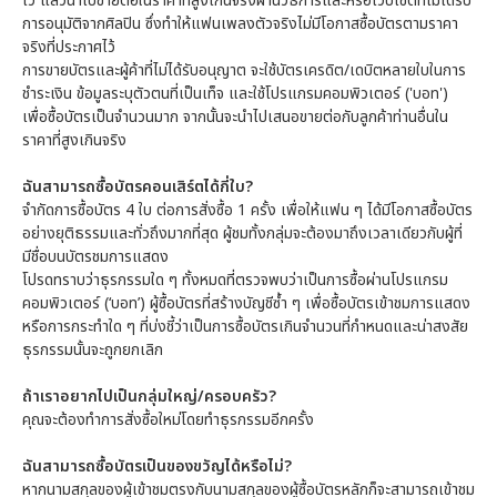
ไว้ แล้วนำไปขายต่อในราคาที่สูงเกินจริงผ่านวิธีการและหรือเว็บไซต์ที่ไม่ได้รับ
การอนุมัติจากศิลปิน ซึ่งทำให้แฟนเพลงตัวจริงไม่มีโอกาสซื้อบัตรตามราคา
จริงที่ประกาศไว้
การขายบัตรและผู้ค้าที่ไม่ได้รับอนุญาต จะใช้บัตรเครดิต/เดบิตหลายใบในการ
ชำระเงิน ข้อมูลระบุตัวตนที่เป็นเท็จ และใช้โปรแกรมคอมพิวเตอร์ ('บอท')
เพื่อซื้อบัตรเป็นจำนวนมาก จากนั้นจะนำไปเสนอขายต่อกับลูกค้าท่านอื่นใน
ราคาที่สูงเกินจริง
ฉันสามารถซื้อบัตรคอนเสิร์ตได้กี่ใบ?
จำกัดการซื้อบัตร 4 ใบ ต่อการสั่งซื้อ 1 ครั้ง เพื่อให้แฟน ๆ ได้มีโอกาสซื้อบัตร
อย่างยุติธรรมและทั่วถึงมากที่สุด ผู้ชมทั้งกลุ่มจะต้องมาถึงเวลาเดียวกับผู้ที่
มีชื่อบนบัตรชมการแสดง
โปรดทราบว่าธุรกรรมใด ๆ ทั้งหมดที่ตรวจพบว่าเป็นการซื้อผ่านโปรแกรม
คอมพิวเตอร์ (‘บอท’) ผู้ซื้อบัตรที่สร้างบัญชีซ้ำ ๆ เพื่อซื้อบัตรเข้าชมการแสดง
หรือการกระทำใด ๆ ที่บ่งชี้ว่าเป็นการซื้อบัตรเกินจำนวนที่กำหนดและน่าสงสัย
ธุรกรรมนั้นจะถูกยกเลิก
ถ้าเราอยากไปเป็นกลุ่มใหญ่/ครอบครัว?
คุณจะต้องทำการสั่งซื้อใหม่โดยทำธุรกรรมอีกครั้ง
ฉันสามารถซื้อบัตรเป็นของขวัญได้หรือไม่?
หากนามสกุลของผู้เข้าชมตรงกับนามสกุลของผู้ซื้อบัตรหลักก็จะสามารถเข้าชม