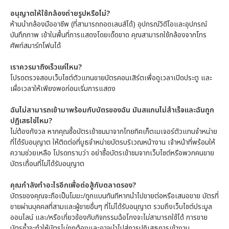
อนุญาตให้ใช้กล้องถ่ายรูปหรือไม่?
ห้ามนำกล้องมืออาชีพ (ที่สามารถถอดเลนส์ได้) อุปกรณ์วิดีโอและอุปกรณ์
บันทึกภาพ เข้าในพื้นที่การแสดงโดยเด็ดขาด คุณสามารถใช้กล้องจากโทร
ศัพท์สมาร์ทโฟนได้
เราควรมาถึงเร็วแค่ไหน?
โปรดตรวจสอบเว็บไซต์ตัวแทนขายบัตรคอนเสิร์ตเพื่อดูเวลาเปิดประตู และ
เผื่อเวลาให้เพียงพอก่อนเริ่มการแสดง
ฉันไม่สามารถเข้ามาพร้อมกับบัตรของฉัน มันสแกนไม่สำเร็จและฉันถูก
ปฏิเสธใช่ไหม?
ไม่ต้องกังวล หากคุณซื้อบัตรเข้าชมมาจากไทยทิคเก็ตเมเจอร์ตัวแทนจำหน่าย
ที่ได้รับอนุญาต ให้ติดต่อที่บูธจำหน่ายบัตรบริเวณหน้างาน เจ้าหน้าที่พร้อมให้
ความช่วยเหลือ โปรดทราบว่า อย่าซื้อบัตรเข้าชมจากเว็บไซต์หรือพวกคนขาย
บัตรเถื่อนที่ไม่ได้รับอนุญาต
คุณกำลังทำอะไรอีกเพื่อต่อสู้กับตลาดรอง?
บัตรของคุณจะถือเป็นโมฆะ/ถูกแบนทันทีหากนำไปขายต่อหรือเสนอขาย บัตรที่
ขายผ่านบุคคลที่สามและผู้ขายอื่นๆ ที่ไม่ได้รับอนุญาต รวมถึงเว็บไซต์ประมูล
ออนไลน์ และ/หรือเกี่ยวข้องกับกิจกรรมฉ้อโกงจะไม่สามารถใช้ได้ การขาย
บัตรซ้ำจะทำให้บัตรไม่ถูกต้องและอาจนำไปสู่การปฏิเสธการเข้างาน