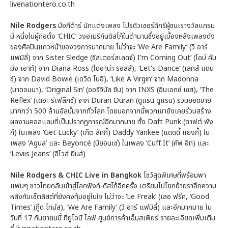
livenationtero.co.th
Nile Rodgers
มือกีต้าร์ นักแต่งเพลง โปรดิวเซอร์ดีกรีผู้ชนะรางวัลแกรม
มี่ หนึ่งในผู้ก่อตั้ง ‘CHIC’ วงอเมริกันดิสโก้ในตำนานซึ่งอยู่เบื้องหลังเพลงดัง
ของศิลปินแถวหน้าของวงการมากมาย ไม่ว่าจะ ‘We Are Family’ (วี อาร์
แฟมิลี่) จาก Sister Sledge (ซิสเตอร์สเลดจ์) I'm Coming Out’ (ไอม์ คัม
มิ่ง เอาท์) จาก Diana Ross (ไดอาน่า รอสส์), ‘Let's Dance’ (เลทส์ แดน
ซ์) จาก David Bowie (เดวิด โบอี), ‘Like A Virgin’ จาก Madonna
(มาดอนนา), ‘Original Sin’ (ออริจินัล ซิน) จาก INXS (อินเอกซ์ เซส), ‘The
Reflex’ (เดอะ รีเฟล็กซ์) จาก Duran Duran (ดูแรน ดูแรน) รวมยอดขาย
มากกว่า 500 ล้านอัลบั้มจากทั่วโลก โดยนอกจากนี้พวกเขายังเคยร่วมสร้าง
ผลงานคอลแลบที่เป็นปรากฏการณ์อีกมากมาย ทั้ง Daft Punk (ดาฟต์ พัง
ก์) ในเพลง ‘Get Lucky’ (เก็ต ลัคกี้) Daddy Yankee (แดดดี้ แยงกี้) ใน
เพลง ‘Agua’ และ Beyoncé (บียอนเซ่) ในเพลง ‘Cuff It’ (คัฟ อิท) และ
‘Leviis Jeans’ (ลีไวส์ ยีนส์)
Nile Rodgers & CHIC Live in Bangkok
โชว์สุดพิเศษที่พร้อมพา
แฟนๆ ชาวไทยกลับเข้าสู่โลกฟังก์-ดิสโก้อีกครั้ง เตรียมไปโยกย้ายราลึกความ
หลังกับเซ็ตลิสต์ที่ยังคงทุ้มอยู่ในใจ ไม่ว่าจะ ‘Le Freak’ (เลอ ฟรีค, ‘Good
Times’ (กู๊ด ไทม์ส), ‘We Are Family’ (วี อาร์ แฟมิลี่) และอีกมากมาย ใน
วันที่ 17 กันยายนนี้ ที่ยูโอบี ไลฟ์ ศูนย์การค้าเอ็มสเฟียร์ รายละเอียดเพิ่มเติม