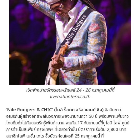
เปิดจำหน่ายบัตรรอบพรีเซลส์ 24 - 26 กรกฎาคมนี้ที่
livenationtero.co.th
‘Nile Rodgers & CHIC’ (ไนล์ ร็อดเจอร์ส แอนด์ ชิค)
ศิลปินชาว
อเมริกันผู้สร้างอิทธิพลในวงการเพลงมานานกว่า 50 ปี พร้อมพาแฟนชาว
ไทยดื่มด่ำไปกับดนตรีกรู๊ฟในตำนาน พบกัน 17 กันยายนนี้ที่ยูโอบี ไลฟ์ ศูนย์
การค้าเอ็มสเฟียร์ กรุงเทพฯ ที่เดียวเท่านั้น บัตรราคาเริ่มต้น 2,800 บาท
สมาชิกไลฟ์ เนชั่น เทโร ซื้อบัตรก่อนใครที่ 25 กรกฎาคมนี้ ที่