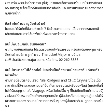
จริง หรือ พาสปอร์ตตัวจริง (ที่มีรูปถ่ายและชื่อตรงกับชื่อบนหน้าบัตรเข้าชม
คอนเสิร์ต) พร้อมโชว์อีเมลยืนยันการสั่งซื้อ และบัตรเข้าชมการแสดงตัวจริง
กับเจ้าหน้าที่
ข้อจำกัดด้านอายุมีอะไรบ้าง?
ไม่แนะนำให้เด็กที่มีอายุต่ำกว่า 7 ปีเข้าชมการแสดง เนื่องจากการแสดงมี
เสียงดังและมีการใช้เอฟเฟกต์พิเศษระหว่างการแสดง
ฉันไม่พบอีเมลยืนยันของฉัน?
หากไม่พบอีเมลยืนยัน โปรดตรวจสอบโฟลเดอร์ขยะหรือสแปมของคุณ หรือ
ติดต่อฝ่ายบริการลูกค้าของ ThaiticketMajor ทางอีเมล
cs@thaiticketmajor.com, หรือ โทร. 02 262 3838
ฉันไม่สามารถไปได้อีกต่อไปและจำเป็นต้องขายบัตรของฉัน ฉันจะทำ
อย่างไร?
ห้ามขายต่อบัตรคอนเสิร์ต Nile Rodgers and CHIC ในทุกกรณีโดยเด็ด
ขาด บัตรที่มีการเสนอขายต่อที่อื่น ทั้งทางออนไลน์หรือออฟไลน์ (แหล่งอื่นที่
ไม่ได้รับอนุญาต เช่น Viagogo หรือเว็บไซต์อื่น ๆ ที่ไม่ใช่ไทยทิคเก็ตเมเจอร์)
จะส่งผลให้การจองบัตรทั้งหมดถูกยกเลิก ผู้ซื้อบัตรทั้งกลุ่มจะถูกปฏิเสธไม่ให้
เข้าชมการแสดง รวมถึงบัตรรายการอื่นๆ ของผู้ซื้อเดียวกันจะถูกยกเลิกเช่น
กัน