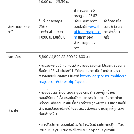
10:00 น. – 23:59 น.
สำหรับวันที่ 26
กรกฎาคม 2567
วันที่ 27 กรกฎาคม
จำหน่ายทางทาง
จำกัดการซื้อ
จำหน่ายบัตรรอบ
2567
ออนไลน์ที่
www.th
บัตร 6 ใบ ต่อ
ทั่วไป:
เปิดจำหน่าย เวลา
aiticketmajor.co
การสั่งซื้อ 1
10:00 น. เป็นต้นไป
m
และทางจุด
ครั้ง
จำหน่ายทุกช่อง
ทาง
ราคาบัตร
5,800 / 4,800 / 3,800 / 2,800 บาท
• ในรอบพรีเซลล์ และ เปิดจำหน่ายบัตรวันแรก โปรดกดรอรับคิว
ซื้อบัตรได้ที่หน้าเว็บไซต์ 1 ชั่วโมงก่อนการเปิดจำหน่าย โปรด
ตรวจสอบขั้นตอนการรับคิวที่
https://corporate.thaiticket
major.com/other.php#queue
• เมื่อซื้อบัตร ท่านจะต้องระบุชื่อ-นามสกุลของผู้ที่เข้าชม
คอนเสิร์ตทุกที่นั่ง ตรงกับบัตรประชาชน โดยระบุเป็นภาษาไทย
หรือภาษาอังกฤษเท่านั้น ชื่อดังกล่าวจะถูกพิมพ์ลงบนบัตร และไม่
สามารถเปลี่ยนแปลงได้ โปรดตรวจสอบชื่อ-นามสกุลให้ถูกต้อง
เงื่อนไข
ก่อนชำระเงิน
• การซื้อบัตรทางออนไลน์ จะรับชำระเงินผ่านบัตรเครดิต, บัตร
เดบิต, KPay+, True Wallet และ ShopeePay เท่านั้น