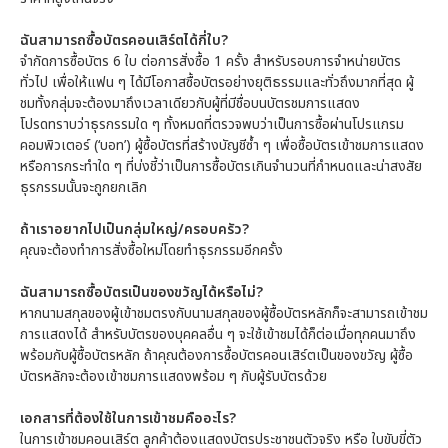
ฉันสามารถซื้อบัตรคอนเสิร์ตได้กี่ใบ?
จำกัดการซื้อบัตร 6 ใบ ต่อการสั่งซื้อ 1 ครั้ง สำหรับรอบการจำหน่ายบัตร
ทั่วไป เพื่อให้แฟน ๆ ได้มีโอกาสซื้อบัตรอย่างยุติธรรมและทั่วถึงมากที่สุด ผู้
ชมทั้งกลุ่มจะต้องมาถึงเวลาเดียวกับผู้ที่มีชื่อบนบัตรชมการแสดง
โปรดทราบว่าธุรกรรมใด ๆ ทั้งหมดที่ตรวจพบว่าเป็นการซื้อผ่านโปรแกรม
คอมพิวเตอร์ (‘บอท’) ผู้ซื้อบัตรที่สร้างบัญชีซ้ำ ๆ เพื่อซื้อบัตรเข้าชมการแสดง
หรือการกระทำใด ๆ ที่บ่งชี้ว่าเป็นการซื้อบัตรเกินจำนวนที่กำหนดและน่าสงสัย
ธุรกรรมนั้นจะถูกยกเลิก
ถ้าเราอยากไปเป็นกลุ่มใหญ่/ครอบครัว?
คุณจะต้องทำการสั่งซื้อใหม่โดยทำธุรกรรมอีกครั้ง
ฉันสามารถซื้อบัตรเป็นของขวัญได้หรือไม่?
หากนามสกุลของผู้เข้าชมตรงกับนามสกุลของผู้ซื้อบัตรหลักก็จะสามารถเข้าชม
การแสดงได้ สำหรับบัตรของบุคคลอื่น ๆ จะใช้เข้าชมได้ก็ต่อเมื่อทุกคนมาถึง
พร้อมกับผู้ซื้อบัตรหลัก ถ้าคุณต้องการซื้อบัตรคอนเสิร์ตเป็นของขวัญ ผู้ซื้อ
บัตรหลักจะต้องเข้าชมการแสดงพร้อม ๆ กับผู้รับบัตรด้วย
เอกสารที่ต้องใช้ในการเข้าชมคืออะไร?
ในการเข้าชมคอนเสิร์ต ลูกค้าต้องแสดงบัตรประชาชนตัวจริง หรือ ใบขับขี่ตัว