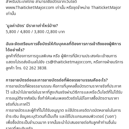
สำหรับประเทศไทย สามารถซื้อบัตรจากเว็บไซต์
www.ThaiticketMajor.com เท่านั้น หรือจุดจำหน่าย ThaiticketMajor
เท่านั้น
'มูลค่าบัตร' มีราคาเท่าไหร่บ้าง?
5,800 / 4,800 / 3,800 /2,800 บาท
ฉันจะจัดเตรียมการซื้อบัตรให้กับบุคคลที่ต้องการการเข้าถึงของผู้พิการ
ได้อย่างไร?
ลูกค้าที่ต้องการการดูแลพิเศษ หรือ ผู้พิการที่มีความประสงค์จะเข้าชมการ
แสดงโปรดส่งอีเมลไปยัง cs@thaiticketmajor.com, หรือทางฝ่ายบริการ
ลูกค้า โทร. 02 262 3838.
การขายบัตรต่อและการขายบัตรต่อที่ผิดจรรยาบรรณคืออะไร?
การขายบัตรที่ผิดจรรยาบรรณ คือการที่บุคคลซื้อบัตรตามราคาจริงที่ประกาศ
ไว้ แล้วนำไปขายต่อในราคาที่สูงเกินจริงผ่านวิธีการและหรือเว็บไซต์ที่ไม่ได้รับ
การอนุมัติจากศิลปิน ซึ่งทำให้แฟนเพลงตัวจริงไม่มีโอกาสซื้อบัตรตามราคา
จริงที่ประกาศไว้
การขายบัตรและผู้ค้าที่ไม่ได้รับอนุญาต จะใช้บัตรเครดิต/เดบิตหลายใบในการ
ชำระเงิน ข้อมูลระบุตัวตนที่เป็นเท็จ และใช้โปรแกรมคอมพิวเตอร์ ('บอท')
เพื่อซื้อบัตรเป็นจำนวนมาก จากนั้นจะนำไปเสนอขายต่อกับลูกค้าท่านอื่นใน
ราคาที่สูงเกินจริง