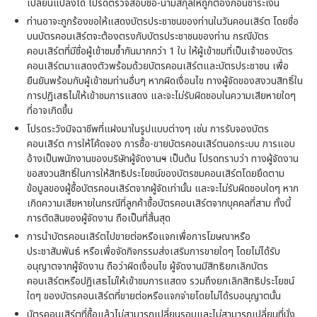
เปลี่ยนแปลงได้ โปรดตรวจสอบชื่อ-นามสกุลให้ถูกต้องก่อนชำระเงิน
ท่านอาจะถูกร้องขอให้แสดงบัตรประชาชนของท่านในวันคอนเสิร์ต โดยชื่อ
บนบัตรคอนเสิร์ตจะต้องตรงกับบัตรประชาชนของท่าน กรณีบัตร
คอนเสิร์ตที่มีชื่อผู้เข้าชมซ้ำกันมากกว่า 1 ใบ ให้ผู้เข้าชมที่เป็นเจ้าของบัตร
คอนเสิร์ตมาแสดงตัวพร้อมด้วยบัตรคอนเสิร์ตและบัตรประชาชน เพื่อ
ยืนยันพร้อมกับผู้เข้าชมท่านอื่นๆ หากผิดเงื่อนไข ทางผู้จัดของสงวนสิทธิ์ใน
การปฏิเสธไม่ให้เข้าชมการแสดง และจะไม่รับผิดชอบในความเสียหายใดๆ
ที่อาจเกิดขึ้น
โปรดระวังมิจฉาชีพที่แฝงมาในรูปแบบต่างๆ เช่น การรับจองบัตร
คอนเสิร์ต การให้โค้ดจอง การซื้อ-ขายบัตรคอนเสิร์ตนอกระบบ การแอบ
อ้างเป็นพนักงานของบริษัทผู้จัดงาน
ฯ
เป็นต้น โปรดทราบว่า ทางผู้จัดงาน
ขอสงวนสิทธิ์ในการให้สิทธิประโยชน์ของบัตรชมคอนเสิร์ตโดยยึดตาม
ข้อมูลของผู้ซื้อบัตรคอนเสิร์ตจากผู้จัดเท่านั้น และจะไม่รับผิดชอบใดๆ หาก
เกิดความเสียหายในกรณีที่ลูกค้าซื้อบัตรคอนเสิร์ตจากบุคคลที่สาม ทั้งนี้
การตัดสินของผู้จัดงาน ถือเป็นที่สิ้นสุด
การนำบัตรคอนเสิร์ตไปขายต่อหรือแจกเพื่อการโฆษณาหรือ
ประชาสัมพันธ์ หรือเพื่อจัดกิจกรรมส่งเสริมการขายใดๆ โดยไม่ได้รับ
อนุญาตจากผู้จัดงาน ถือว่าผิดเงื่อนไข ผู้จัดงานมีสิทธิยกเลิกบัตร
คอนเสิร์ตหรือปฏิเสธไม่ให้เข้าชมการแสดง รวมถึงยกเลิกสิทธิประโยชน์
ใดๆ ของบัตรคอนเสิร์ตที่ขายต่อหรือแจกจ่ายโดยไม่ได้รบอนุญาตนั้น
บัตรคอนเสิร์ตที่ซื้อแล้วไม่สามารถเปลี่ยนรอบและไม่สามารถเปลี่ยนที่นั่ง