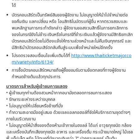
ได้
บัตรคอนเสิร์ตเป็นทรัพย์สินของผู้จัดงาน ไม่อนุญาตให้นำไปจำหน่ายต่อ
ขอคืนเงิน แลกเปลี่ยน หรือ โอนสิทธิในบัตรแก่ผู้อื่น หากตรวจสอบและ
พบหลักฐานการกระทำดังกล่าว ผู้จัดงานขอสงวนสิทธิ์ในการยกเลิกการ
จองในกรณียังไม่ชำระเงินหรือในกรณีที่ชำระเงินแล้วผู้จัดงานมีสิทธิยกเลิก
บัตรคอนเสิร์ตโดยไม่ต้องแจ้งให้ทราบล่วงหน้าและไม่คืนเงินทุกกรณี และ
มีสิทธินำบัตรคอนเสิร์ตกลับคืนสู่ระบบเพื่อจำหน่ายใหม่อีกครั้ง
โปรดตรวจสอบเงื่อนไขเพิ่มเติมได้ที่
http://www.thaiticketmajor.co
m/variety/info/6134/
การซื้อบัตรคอนเสิร์ตหมายถึงผู้ซื้อยอมรับตามข้อตกลงที่ทางผู้จัดงาน
กำหนดข้างต้นแล้วทุกประการ
มาตรการสําหรับผู้เข้าชมการแสดง
• ผู้เข้าชมทุกท่านต้องสวมหน้ากากอนามัยตลอดการชมการแสดง
• รักษาระยะห่างระหว่างบุคคล
• ไม่อนุญาตให้เปลี่ยนหรือย้ายที่นั่ง
• ทำความสะอาดมืออยู่เสมอ ด้วยเจลแอลกอฮอล์ที่จัดให้บริการตามจุดต่างๆ
ภายในบริเวณงาน
• ไม่อนุญาตให้นำสิ่งของต้องห้ามเข้าภายในฮอลล์ ได้แก่ อาวุธทุกชนิด กล้อง
และเครื่องบันทึกเสียงทุกชนิด อาหาร และเครื่องดื่ม กระเป๋าขนาดใหญ่ ไม้เซล
ฟี่ แท็ปเล็ต หรือ โน้ตบุคที่มีขนาดเกินกว่า 7” ปากกาเลเซอร์ เป็นต้น