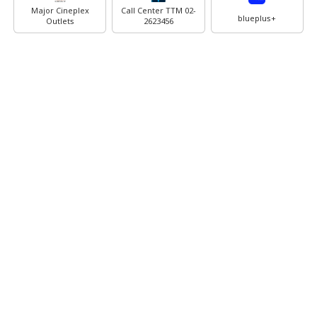
Major Cineplex
Call Center TTM 02-
blueplus+
Outlets
2623456