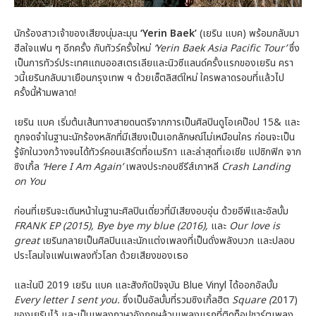
นักร้องสาวเจ้าของเสียงนุ่มละมุน
‘Yerin Baek’
(เยริน แบค) พร้อมกลับมา
ฮีลใจแฟน ๆ อีกครั้ง กับทัวร์ครั้งใหม่
‘Yerin Baek Asia Pacific Tour’
ซึ่ง
เป็นการทัวร์ประเทศแถบออสเตรเลียและนิวซีแลนด์ครั้งแรกของเยริน ครา
วนี้เยรินกลับมาเยือนกรุงเทพ ฯ ด้วยเซ็ตลิสต์ใหม่ ใครพลาดรอบที่แล้วไป
ครั้งนี้ห้ามพลาด!
เยริน แบค เริ่มต้นเส้นทางสายดนตรีจากการเป็นศิลปินดูโอเคป๊อป 15& และ
ถูกจดจำในฐานะนักร้องหลักที่มีเสียงเป็นเอกลักษณ์ไม่เหมือนใคร ก่อนจะเป็น
รู้จักในวงกว้างจนได้ทัวร์คอนเสิร์ตที่อเมริกา และล่าสุดที่เอเชีย แปซิกฟิก จาก
ซิงเกิ้ล
‘Here I Am Again’
เพลงประกอบซีรีส์เกาหลี
Crash Landing
on You
ก่อนที่เยรินจะเดินหน้าในฐานะศิลปินเดี่ยวที่มีเสียงอบอุ่น ด้วยอีพีและอัลบั้ม
FRANK EP (2015), Bye bye my blue (2016),
และ
Our love is
great
เยรินกลายเป็นศิลปินและนักแต่งเพลงที่เป็นดั่งพลังบวก และปลอบ
ประโลมใจแฟนเพลงทั่วโลก ด้วยเสียงของเธอ
และในปี 2019 เยริน แบค และสังกัดปัจจุบัน Blue Vinyl ได้ออกอัลบั้ม
Every letter I sent you.
ซึ่งเป็นอัลบั้มที่รวมซิงเกิ้ลฮิต
Square (
2017)
ของเยรินไว้ และเป็นเพลงภาษาอังกฤษล้วนเพลงแรกที่ติดท็อปชาร์ตเพลง