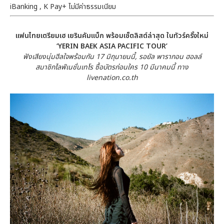
iBanking , K Pay+ ไม่มีค่าธรรมเนียม
แฟนไทยเตรียมเฮ เยรินคัมแบ็ก พร้อมเซ็ตลิสต์ล่าสุด ในทัวร์ครั้งใหม่
‘
YERIN BAEK ASIA PACIFIC TOUR’
ฟังเสียงนุ่มฮีลใจพร้อมกัน
17
มิถุนายนนี้
,
รอยัล พารากอน ฮอลล์
สมาชิกไลฟ์เนชั่นเทโร ซื้อบัตรก่อนใคร
10
มีนาคมนี้ ทาง
livenation.co.th