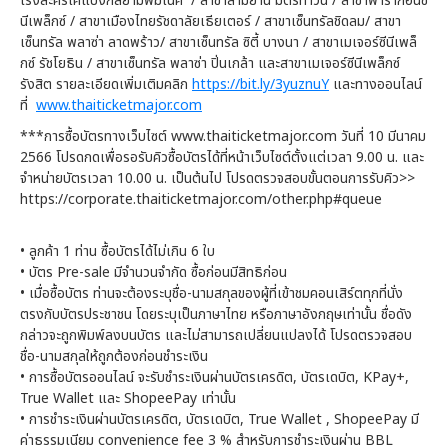
โรงละครเคแบงก์สยามพิฆเนศ / สาขาสามย่าน มิตรทาวน์ / สาขาพารากอนซี
นีเพล็กซ์ / สาขาเมืองไทยรัชดาลัยเธียเตอร์ / สาขาเซ็นทรัลชิดลม/ สาขา
เซ็นทรัล พลาซ่า ลาดพร้าว/ สาขาเซ็นทรัล ซิตี้ บางนา / สาขาเมเจอร์ซีนีเพล็
กซ์ รัชโยธิน / สาขาเซ็นทรัล พลาซ่า ปิ่นเกล้า และสาขาเมเจอร์ซีนีเพล็กซ์
รังสิต รายละเอียดเพิ่มเติมคลิก
https://bit.ly/3yuznuY
และทางออนไลน์
ที่
www.thaiticketmajor.com
***การซื้อบัตรทางเว็บไซต์ www.thaiticketmajor.com วันที่ 10 มีนาคม
2566 โปรดกดเพื่อรอรับคิวซื้อบัตรได้ที่หน้าเว็บไซต์ตั้งแต่เวลา 9.00 น. และ
จำหน่ายบัตรเวลา 10.00 น. เป็นต้นไป โปรดตรวจสอบขั้นตอนการรับคิว>>
https://corporate.thaiticketmajor.com/other.php#queue
• ลูกค้า 1 ท่าน ซื้อบัตรได้ไม่เกิน 6 ใบ
• บัตร Pre-sale มีจำนวนจำกัด ซื้อก่อนมีสิทธิก่อน
• เมื่อซื้อบัตร ท่านจะต้องระบุชื่อ-นามสกุลของผู้ที่เข้าชมคอนเสิร์ตทุกที่นั่ง
ตรงกับบัตรประชาชน โดยระบุเป็นภาษาไทย หรือภาษาอังกฤษเท่านั้น ชื่อดัง
กล่าวจะถูกพิมพ์ลงบนบัตร และไม่สามารถเปลี่ยนแปลงได้ โปรดตรวจสอบ
ชื่อ-นามสกุลให้ถูกต้องก่อนชำระเงิน
• การซื้อบัตรออนไลน์ จะรับชำระเงินผ่านบัตรเครดิต, บัตรเดบิต, KPay+,
True Wallet และ ShopeePay เท่านั้น
• การชำระเงินผ่านบัตรเครดิต, บัตรเดบิต, True Wallet , ShopeePay มี
ค่าธรรมเนียม convenience fee 3 % สำหรับการชำระเงินผ่าน BBL