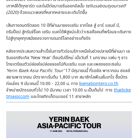
เกาหลีใต้ทุกชาร์ต และในปีต่อมาเยรินออกอัลบั้ม
tellusaboutyourself
(2020)
ด้วยแนวเพลงที่หลากหลายและเติบโตขึ้น
เส้นทางดนตรีตลอด 10 ปีที่ผ่านมาของเยริน จากโซล สู่ อาร์ แอนด์ บี,
ดรีมป๊อป สู่กรันจ์ร็อค เยริน แบคได้พิสูจน์แล้วว่าเธอคือคนที่พร้อมจะเดินทาง
ไปสู่ทุกยุคทุกสมัยของวงการดนตรีโลกอย่างแท้จริง
หลังจากประสบความสำเร็จในการทัวร์อเมริกาเหนือในช่วงปลายปีที่ผ่านมา เย
รินออกซิงเกิล ‘New Year’ ต้อนรับปีใหม่ เมื่อวันที่ 1 มกราคม แฟน ๆ ชาว
ไทยเตรียมตัวปล่อยใจปล่อยจอยไปกับเยริน แบค และเพลงของเธอใน
‘Yerin Baek Asia Pacific Tour’
17 มิถุนายนนี้ ที่รอยัล พารากอน ฮอลล์
สยามพารากอน บัตราคาเริ่มต้น 1,800 บาท สมาชิกไลฟ์เนชั่นเทโร ซื้อบัตร
ก่อนใคร 9 มีนาคมนี้ 10.00 - 22.00 น. ทาง
livenationtero.co.th
จำหน่ายบัตรรอบทั่วไป 10 มีนาคม เวลา 10.00 น.เป็นต้นไป ทาง
thaiticke
tmajor.com
และไทยทิกเก็ตเมเจอร์ 11 สาขาหลัก