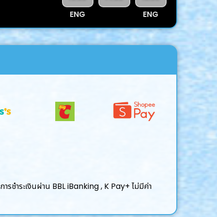
ENG
ENG
ารชำระเงินผ่าน BBL iBanking , K Pay+ ไม่มีค่า