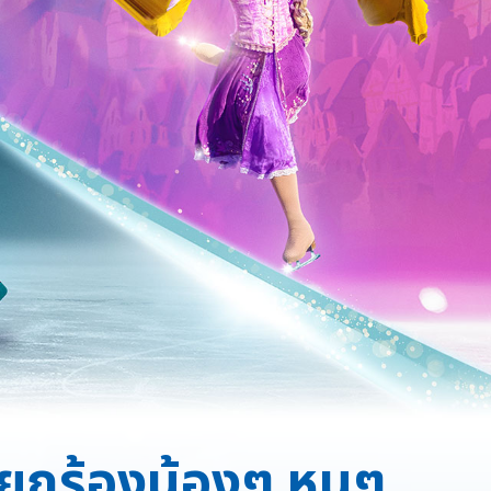
ียกร้องน้องๆ หนูๆ