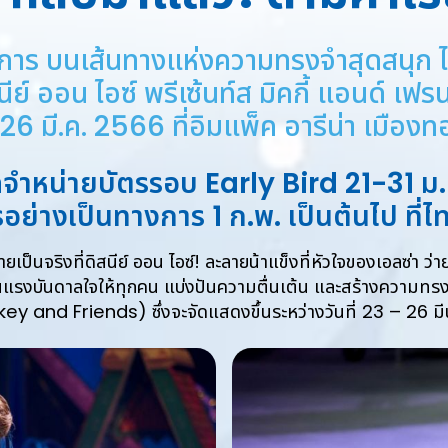
าร บนเส้นทางแห่งความทรงจำสุดสนุก ไปก
นีย์ ออน ไอซ์ พรีเซ้นท์ส มิคกี้ แอนด์ เฟร
26 มี.ค. 2566 ที่อิมแพ็ค อารีน่า เมืองท
ดจำหน่ายบัตรรอบ
Early Bird 21-31 ม.ค
อย่างเป็นทางการ 1 ก.พ. เป็นต้นไป ที่ไ
ป็นจริงที่ดิสนีย์ ออน ไอซ์! ละลายน้าแข็งที่หัวใจของเอลซ่า ว่
นแรงบันดาลใจให้ทุกคน แบ่งปันความตื่นเต้น และสร้างความทรงจำให
 and Friends) ซึ่งจะจัดแสดงขึ้นระหว่างวันที่ 23 – 26 มี