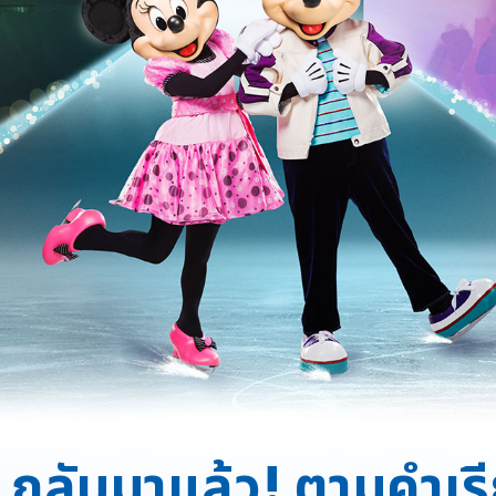
์” กลับมาแล้ว! ตามคำเร