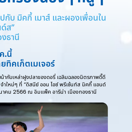
ับ มิคกี้ เมาส์ และผองเพื่อนใน
นด์ส”
องธานี
.นี้
ทยทิคเก็ตเมเจอร์
ายน้ากับเหล่าฝูงปลาของดอรี่ เฉลิมฉลองมิตรภาพดี๊ดี
ม่ๆ ที่ “ดิสนีย์ ออน ไอซ์ พรีเซ้นท์ส มิคกี้ แอนด์
นาคม 2566 ณ อิมแพ็ค อารีน่า เมืองทองธานี