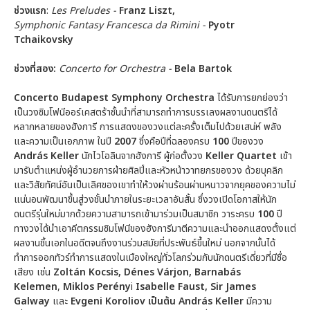
ช่วงแรก
:
Les Preludes -
Franz Liszt,
Symphonic Fantasy Francesca da Rimini -
Pyotr
Tchaikovsky
ช่วงที่สอง
:
Concerto for Orchestra
-
Bela Bartok
Concerto Budapest Symphony Orchestra
ได้รับการยกย่องว่า
เป็นวงซิมโฟนีออร์เคสตร้าชั้นนำที่สามารถทำการบรรเลงผลงานดนตรีได้
หลากหลายของฮังการี การแสดงของวงแต่ละครั้งเต็มไปด้วยเสน่ห์ พลัง
และความเป็นเอกภาพ ในปี
2007
ซึ่งคือปีที่ฉลองครบ
100
ปีของวง
András Keller
นักไวโอลินจากฮังการี ผู้ก่อตั้งวง
Keller Quartet
เข้า
มารับตำแหน่งผู้อำนวยการฝ่ายศิลปิ์และหัวหน้าวาทยกรของวง ด้วยบุคลิก
และวิสัยทัศน์อันเป็นเลิศของเขาทำให้วงผ่านร้อนผ่านหนาวจากยุคของความไม่
แน่นอนพัฒนาขึ้นสู่วงชั้นนำภายในระยะเวลาอันสั้น ซึ่งวงเปิดโอกาสให้นัก
ดนตรีรุ่นใหม่มากด้วยความสามารถเข้ามาร่วมเป็นสมาชิก วาระครบ
100
ปี
ทางวงได้นำเอาคีตกรรมซิมโฟนีของฮังการีมาตีความและนำออกแสดงตั้งแต่
ผลงานชิ้นเอกในอดีตจนถึงงานร่วมสมัยที่ประพันธ์ขึ้นใหม่ นอกจากนั้นได้
ทำการออกทัวร์ทำการแสดงในเมืองใหญ่ทั่วโลกร่วมกับนักดนตรีเดี่ยวที่มีชื่อ
เสียง เช่น
Zoltán Kocsis, Dénes Várjon, Barnabás
Kelemen
,
Miklos Perény
i
Isabelle Faust, Sir James
Galway
และ
Evgeni Koroliov เป็นต้น
András Keller
มีความ