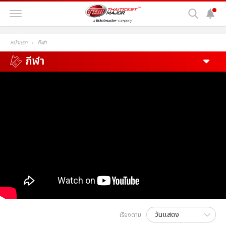
หน้าแรก
กีฬา
กีฬา
เรียงตาม