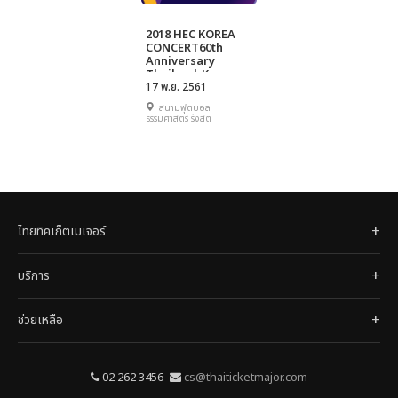
2018 HEC KOREA
CONCERT60th
Anniversary
Thailand-Korea
relations
17 พ.ย. 2561
สนามฟุตบอล
ธรรมศาสตร์ รังสิต
ไทยทิคเก็ตเมเจอร์
บริการ
ช่วยเหลือ
02 262 3456
cs@thaiticketmajor.com