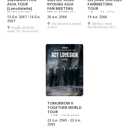
2024 BAEKHYUN
2023 LEE SUNG
LEE JONG SUK 2023
ASIA TOUR
KYOUNG ASIA
FANMEETING
[Lonsdaleite]
FAN MEETING
TOUR
IN BANGKOK
[BE CLOSER] IN
< Dear. My With >
15 มิ.ย. 2567 - 16 มิ.ย.
BANGKOK
20 ส.ค. 2566
in BANGKOK
19 ส.ค. 2566
2567
เอ็ม เธียเตอร์ (ถ.เพชรบุรี
แจ้งวัฒนะ ฮอลล์,
ตัดใหม่)
เซ็นทรัลแจ้งวัฒนะ ชั้น 5
อิมแพ็ค เอ็กซิบิชั่น
ฮอลล์ 7-8, เมืองทองธานี
TOMORROW X
TOGETHER WORLD
TOUR
< ACT : LOVE SICK
> IN BANGKOK
22 ต.ค. 2565 - 23 ต.ค.
2565