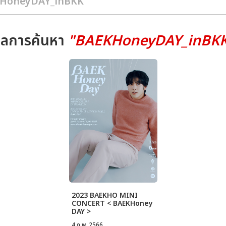
ลการค้นหา
"BAEKHoneyDAY_inBK
2023 BAEKHO MINI
CONCERT < BAEKHoney
DAY >
IN BANGKOK
4 ก.พ. 2566