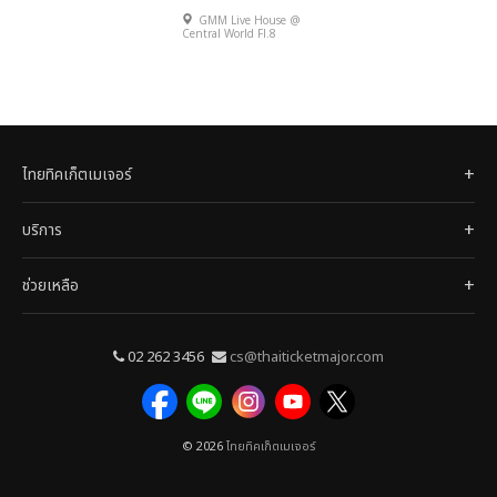
2015 SHOW #2
GMM Live House @
(CRESCENDO VS
Central World Fl.8
TATTOO COLOUR)
ไทยทิคเก็ตเมเจอร์
บริการ
ช่วยเหลือ
02 262 3456
cs@thaiticketmajor.com
© 2026
ไทยทิคเก็ตเมเจอร์