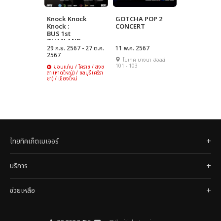
Knock Knock
GOTCHA POP 2
Knock :
CONCERT
BUS 1st
THAILAND
FANCON TOUR
29 ก.ย. 2567 - 27 ต.ค.
11 พ.ค. 2567
2567
ไบเทค บางนา ฮอลล์
101 - 103
ขอนแก่น / โคราช / สงข
ลา (หาดใหญ่) / ชลบุรี (ศรีรา
ชา) / เชียงใหม่
ไทยทิคเก็ตเมเจอร์
บริการ
ช่วยเหลือ