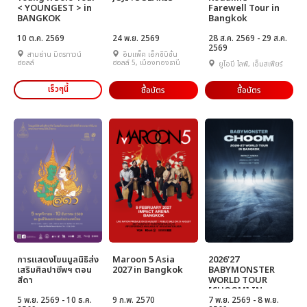
< YOUNGEST > in
Farewell Tour in
BANGKOK
Bangkok
10 ต.ค. 2569
24 พ.ย. 2569
28 ส.ค. 2569 - 29 ส.ค.
2569
สามย่าน มิตรทาวน์
อิมแพ็ค เอ็กซิบิชั่น
ฮอลล์
ฮอลล์ 5, เมืองทองธานี
ยูโอบี ไลฟ์, เอ็มสเฟียร์
เร็วๆนี้
ซื้อบัตร
ซื้อบัตร
การแสดงโขนมูลนิธิส่ง
Maroon 5 Asia
2026'27
เสริมศิลปาชีพฯ ตอน
2027 in Bangkok
BABYMONSTER
สีดา
WORLD TOUR
[CHOOM] IN
5 พ.ย. 2569 - 10 ธ.ค.
9 ก.พ. 2570
BANGKOK
7 พ.ย. 2569 - 8 พ.ย.