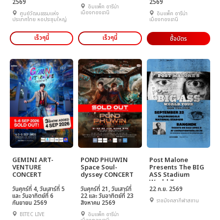
2569
2569
อิมแพ็ค อารีน่า
เมืองทองธานี
ศูนย์วัฒนธรรมแห่ง
อิมแพ็ค อารีน่า
ประเทศไทย หอประชุมใหญ่
เมืองทองธานี
เร็วๆนี้
เร็วๆนี้
ซื้อบัตร
GEMINI ART-
POND PHUWIN
Post Malone
VENTURE
Space Soul-
Presents The BIG
CONCERT
dyssey CONCERT
ASS Stadium
World Tour
วันศุกร์ที่ 4, วันเสาร์ที่ 5
วันศุกร์ที่ 21, วันเสาร์ที่
22 ก.ย. 2569
และ วันอาทิตย์ที่ 6
22 และ วันอาทิตย์ที่ 23
ราชมังคลากีฬาสถาน
กันยายน 2569
สิงหาคม 2569
BITEC LIVE
อิมแพ็ค อารีน่า