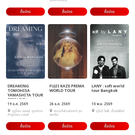
เมืองทองธานี
ซื้อบัตร
ซื้อบัตร
ซื้อบัตร
DREAMING
FUJII KAZE PREMA
LANY : soft world
TOMOHISA
WORLD TOUR
tour Bangkok
YAMASHITA TOUR
2026 LIVE in
BANGKOK
19 ธ.ค. 2569
26 ธ.ค. 2569
10 พ.ย. 2569
ยูเนี่ยน ฮอลล์, ศูนย์การ
สนามกีฬาแห่งชาติ ศุภ
ยูโอบี ไลฟ์, เอ็มสเฟียร์
ค้ายูเนี่ยน มอลล์
ชลาศัย
ซื้อบัตร
ซื้อบัตร
ซื้อบัตร