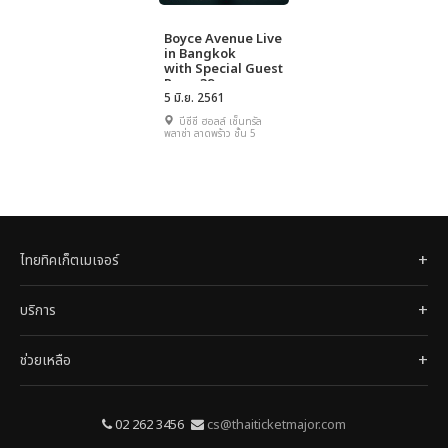
Boyce Avenue Live
in Bangkok
with Special Guest
Room39
5 มิ.ย. 2561
บีซีซี ฮอลล์ เซ็นทรัล
พลาซ่า ลาดพร้าว ชั้น 5
ไทยทิคเก็ตเมเจอร์
บริการ
ช่วยเหลือ
02 262 3456
cs@thaiticketmajor.com