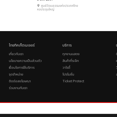
Man for all Seasons II
ศูนย์วัฒนธรรมแห่งประเทศไทย
หอประชุมใหญ่
ไทยทิคเก็ตเมเจอร์
บริการ
เกี่ยวกับเรา
ทุกงานแสดง
นโยบายความเป็นส่วนตัว
สินค้าที่ระลึก
เงื่อนไขการใช้บริการ
วาไรตี้
จุดจำหน่าย
โปรโมชั่น
ติดต่อลงโฆษณา
Ticket Protect
ร่วมงานกับเรา