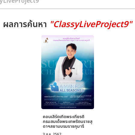
ผลการค้นหา
"ClassyLiveProject9"
คอนเสิร์ตเทิดพระเกียรติ
กรมสมเด็จพระเทพรัตนราชสุ
ดาฯสยามบรมราชกุมารี
Suchart Chawangkul, A
3 ส.ค. 2567