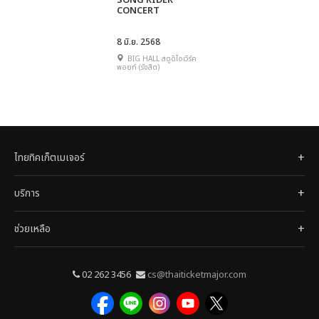
SONG RIDER
CONCERT
8 มิ.ย. 2568
BIG HALL สตูดิโอเวิร์ค
พอยท์ (รังสิต)
ไทยทิคเก็ตเมเจอร์
บริการ
ช่วยเหลือ
02 262 3456
cs@thaiticketmajor.com