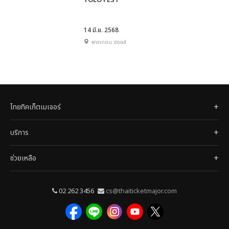
YOLO FEST
14 มิ.ย. 2568
พารากอน ฮอลล์
ไทยทิคเก็ตเมเจอร์
บริการ
ช่วยเหลือ
02 262 3456
cs@thaiticketmajor.com