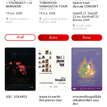
< YOUNGEST > in
TOMOHISA
Space Soul-
BANGKOK
YAMASHITA TOUR
dyssey CONCERT
2026 LIVE in
10 ต.ค. 2569
BANGKOK
19 ธ.ค. 2569
วันศุกร์ที่ 21, วันเสาร์ที่
22 และ วันอาทิตย์ที่ 23
สามย่าน มิตรทาวน์
ยูเนี่ยน ฮอลล์, ศูนย์การ
สิงหาคม 2569
ฮอลล์
ค้ายูเนี่ยน มอลล์
อิมแพ็ค อารีน่า
เมืองทองธานี
เร็วๆนี้
ซื้อบัตร
ซื้อบัตร
JOJI : SOLARIS
wave to earth -
การแสดงโขนมูลนิธิส่ง
the pieces tour
เสริมศิลปาชีพฯ ตอน
สีดา