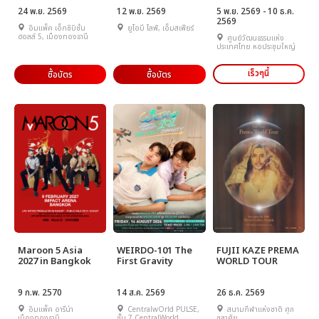
24 พ.ย. 2569
12 พ.ย. 2569
5 พ.ย. 2569 - 10 ธ.ค.
2569
อิมแพ็ค เอ็กซิบิชั่น
ยูโอบี ไลฟ์, เอ็มสเฟียร์
ฮอลล์ 5, เมืองทองธานี
ศูนย์วัฒนธรรมแห่ง
ประเทศไทย หอประชุมใหญ่
เร็วๆนี้
ซื้อบัตร
ซื้อบัตร
Maroon 5 Asia
WEIRDO-101 The
FUJII KAZE PREMA
2027 in Bangkok
First Gravity
WORLD TOUR
9 ก.พ. 2570
14 ส.ค. 2569
26 ธ.ค. 2569
อิมแพ็ค อารีน่า
CentralwOrld PULSE,
สนามกีฬาแห่งชาติ ศุภ
เมืองทองธานี
ชั้น 7 CentralWorld
ชลาศัย