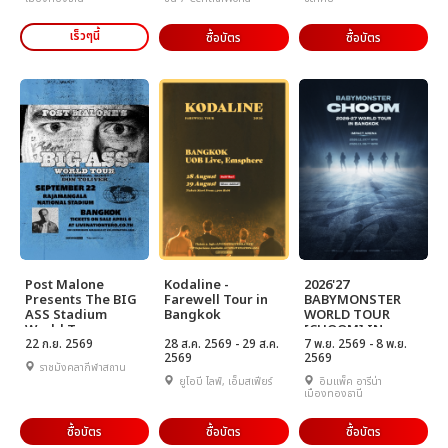
เร็วๆนี้
ซื้อบัตร
ซื้อบัตร
Post Malone
Kodaline -
2026'27
Presents The BIG
Farewell Tour in
BABYMONSTER
ASS Stadium
Bangkok
WORLD TOUR
World Tour
[CHOOM] IN
22 ก.ย. 2569
28 ส.ค. 2569 - 29 ส.ค.
BANGKOK
7 พ.ย. 2569 - 8 พ.ย.
2569
2569
ราชมังคลากีฬาสถาน
ยูโอบี ไลฟ์, เอ็มสเฟียร์
อิมแพ็ค อารีน่า
เมืองทองธานี
ซื้อบัตร
ซื้อบัตร
ซื้อบัตร