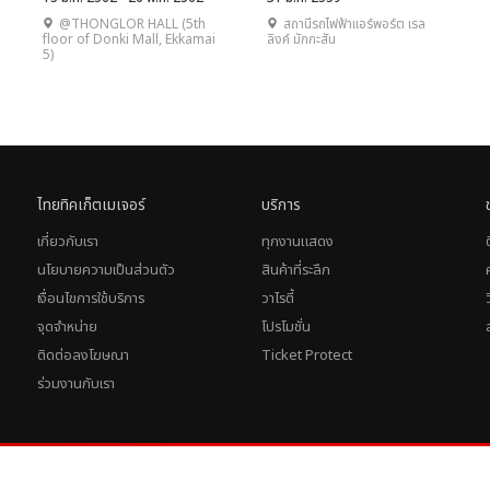
@THONGLOR HALL (5th
สถานีรถไฟฟ้าแอร์พอร์ต เรล
floor of Donki Mall, Ekkamai
ลิงค์ มักกะสัน
5)
ไทยทิคเก็ตเมเจอร์
บริการ
เกี่ยวกับเรา
ทุกงานแสดง
นโยบายความเป็นส่วนตัว
สินค้าที่ระลึก
เงื่อนไขการใช้บริการ
วาไรตี้
จุดจำหน่าย
โปรโมชั่น
ติดต่อลงโฆษณา
Ticket Protect
ร่วมงานกับเรา