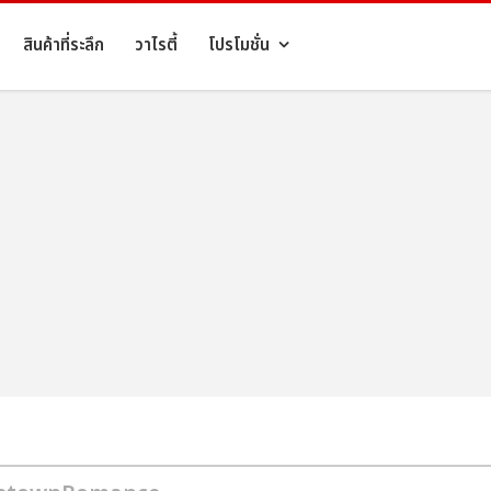
สินค้าที่ระลึก
วาไรตี้
โปรโมชั่น