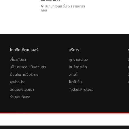
สยามภาวลัย ชั้น 6 สยามพารา
กอน
ไทยทิคเก็ตเมเจอร์
บริการ
เกี่ยวกับเรา
ทุกงานแสดง
นโยบายความเป็นส่วนตัว
สินค้าที่ระลึก
เงื่อนไขการใช้บริการ
วาไรตี้
จุดจำหน่าย
โปรโมชั่น
ติดต่อลงโฆษณา
Ticket Protect
ร่วมงานกับเรา