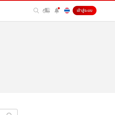
เข้าสู่ระบบ