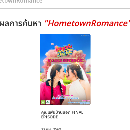
ผลการค้นหา
"HometownRomance
คุณแฟนบ้านนอก FINAL
EPISODE
22 พ.ค. 2569